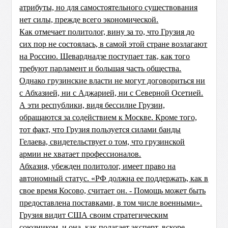
атрибуты, но для самостоятельного существования
нет силы, прежде всего экономической.
Как отмечает политолог, вину за то, что Грузия до
сих пор не состоялась, в самой этой стране возлагают
на Россию. Шеварднадзе поступает так, как того
требуют парламент и большая часть общества.
Однако грузинские власти не могут договориться ни
с Абхазией, ни с Аджарией, ни с Северной Осетией.
А эти республики, видя бессилие Грузии,
обращаются за содействием к Москве. Кроме того,
тот факт, что Грузия пользуется силами банды
Гелаева, свидетельствует о том, что грузинской
армии не хватает профессионалов.
Абхазия, убежден политолог, имеет право на
автономный статус. «РФ должна ее поддержать, как в
свое время Косово, считает он. - Помощь может быть
предоставлена поставками, в том числе военными».
Грузия видит США своим стратегическим
союзником, и она, как полагает эксперт, вскоре