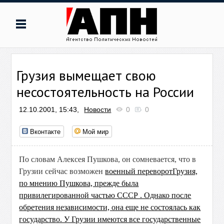
Грузия вымещает свою
несостоятельность на России
12.10.2001, 15:43,
Новости
0
0
Вконтакте
Мой мир
По словам Алексея Пушкова, он сомневается, что в
Грузии сейчас возможен
военный переворотГрузия,
по мнению Пушкова, прежде была
привилегированной частью СССР . Однако после
обретения независимости, она еще не состоялась как
государство. У Грузии имеются все государственные