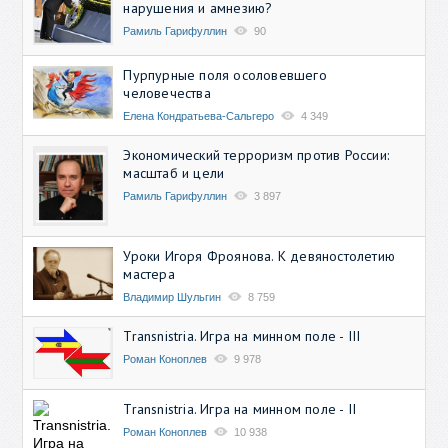
нарушения и амнезию?
Рамиль Гарифуллин
90
Пурпурные поля осоловевшего
человечества
Елена Кондратьева-Сальгеро
4 349
Экономический терроризм против России:
масштаб и цели
Рамиль Гарифуллин
3 897
Уроки Игоря Фроянова. К девяностолетию
мастера
Владимир Шульгин
8 759
Transnistria. Игра на минном поле - III
Роман Коноплев
9 978
Transnistria. Игра на минном поле - II
Роман Коноплев
10 938