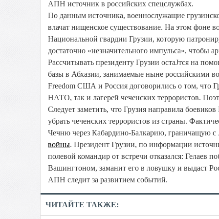
АПН источник в российских спецслужбах.
По данным источника, военнослужащие грузинской
влачат нищенское существование. На этом фоне в
Национальной гвардии Грузии, которую патронир
достаточно «незначительного импульса», чтобы а
Рассчитывать президенту Грузии остаЈтся на по
базы в Абхазии, занимаемые ныне российскими во
Freedom США и Россия договорились о том, что Гр
НАТО, так и лагерей чеченских террористов. Поэ
Следует заметить, что Грузия направила боевиков
убрать чеченских террористов из страны. Фактиче
Чечню через Кабардино-Балкарию, граничащую с А
войны
. Президент Грузии, по информации источн
полевой командир от встречи отказался: Гелаев п
Вашингтоном, заманит его в ловушку и выдаст Р
АПН следит за развитием событий.
ЧИТАЙТЕ ТАКЖЕ: