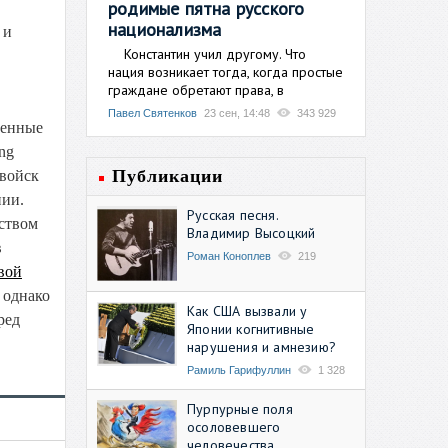
родимые пятна русского
национализма
 и
Константин учил другому. Что
нация возникает тогда, когда простые
граждане обретают права, в
Павел Святенков
23 сен, 14:48
343 929
оенные
ng
Публикации
 войск
нии.
Русская песня.
ьством
Владимир Высоцкий
в
Роман Коноплев
219
вой
 однако
Как США вызвали у
ред
Японии когнитивные
нарушения и амнезию?
Рамиль Гарифуллин
1 328
Пурпурные поля
осоловевшего
человечества