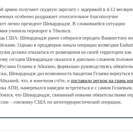
 армии получают скудную зарплату с задержкой в 4-12 месяцев
оенных особенно раздражает относительное благополучие
ует лично президент Шеварднадзе. В сложившейся ситуации
рмия учинила переворот в Тбилиси.
мощь США: Шеварднадзе ранее собирался передать Вашингтону в
йсками. Однако в преддверии начала операции возмездия Enduri
узия должна отказаться от размещения на своей территории как
тому сегодня Шеварднадзе оказался в довольно сложном положе
 Руслана Гелаева в Абхазию, формально руководствуясь обязател
ски, Шеварднадзе дал возможность бандитам Гелаева вернуться 
бхазией, что, в конечном счЈте, и
поставило регион на грань но
ика АПН, намеревался намедни встретиться и с самим Гелаевым,
обоялся, что Шеварднадзе, связанный новыми обязательствами пе
оссии – союзнику США по антитеррористической операции.