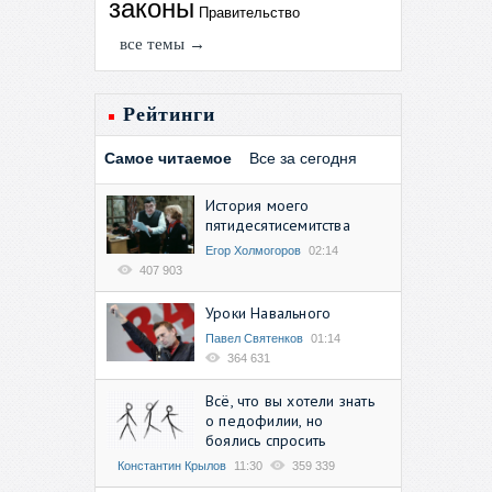
законы
Правительство
все темы →
Рейтинги
Самое читаемое
Все за сегодня
История моего
пятидесятисемитства
Егор Холмогоров
02:14
407 903
Уроки Навального
Павел Святенков
01:14
364 631
Всё, что вы хотели знать
о педофилии, но
боялись спросить
Константин Крылов
11:30
359 339