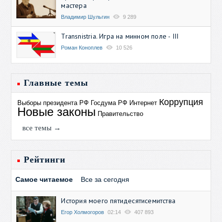
мастера
Владимир Шульгин
9 289
Transnistria. Игра на минном поле - III
Роман Коноплев
10 526
Главные темы
Коррупция
Выборы президента РФ
Госдума РФ
Интернет
Новые законы
Правительство
все темы →
Рейтинги
Самое читаемое
Все за сегодня
История моего пятидесятисемитства
Егор Холмогоров
02:14
407 893