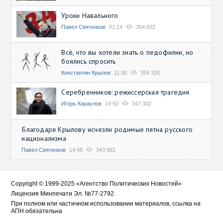
Уроки Навального
Павел Святенков
01:14
364 622
Всё, что вы хотели знать о педофилии, но
боялись спросить
Константин Крылов
11:30
359 328
Серебренников: режиссерская трагедия
Игорь Караулов
14:50
347 302
Благодаря Крылову исчезли родимые пятна русского
национализма
Павел Святенков
14:48
343 882
Copyright © 1999-2025 «Агентство Политических Новостей»
Лицензия Минпечати Эл. №77-2792
При полном или частичном использовании материалов, ссылка на
АПН обязательна