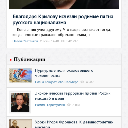
Благодаря Крылову исчезли родимые пятна
русского национализма
Константин учил другому. Что нация возникает тогда,
когда простые граждане обретают права, в
Павел Святенков
23 сен, 14:48
342 797
Публикации
Пурпурные поля осоловевшего
человечества
Елена Кондратьева-Сальгеро
4 287
Экономический терроризм против России:
масштаб и цели
Рамиль Гарифуллин
3 834
Уроки Игоря Фроянова. К девяностолетию
мастера