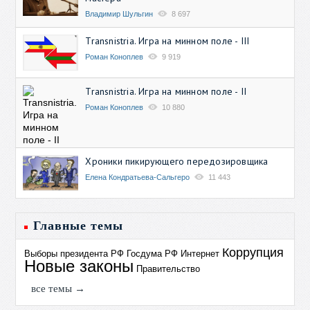
Владимир Шульгин
8 697
Transnistria. Игра на минном поле - III
Роман Коноплев
9 919
Transnistria. Игра на минном поле - II
Роман Коноплев
10 880
Хроники пикирующего передозировщика
Елена Кондратьева-Сальгеро
11 443
Главные темы
Коррупция
Выборы президента РФ
Госдума РФ
Интернет
Новые законы
Правительство
все темы →