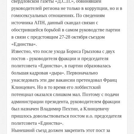
свердловской газеты «Д.С.П.», обвинявшей
руководителей региона не только в коррупции, но и в
гомосексуальных отношениях. По сведениям
источника АПН, данный скандал связан с
обострившейся борьбой в самом руководстве партии
в связи с предстоящим 27-28 октября съездом
«Единства».
Известно, что после ухода Бориса Грызлова с двух
постов - руководителя фракции и председателя
политсовета «Единства», в партии образовалась
большая кадровая «дыра». Первоначально
унаследовать эти две вакансии претендовал Франц
Клинцевич. Но в то время его лоббистский
потенциал оказался слишком мал. Поэтому с подачи
администрации президента, руководителем фракции
был назначен Владимир Пехтин, а Клинцевичу
пришлось довольствоваться постом и.о. председателя
политсовета «Единства».
Нынешний съезд должен закрепить этот пост за