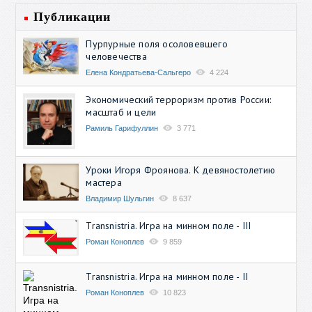
Публикации
Пурпурные поля осоловевшего
человечества
Елена Кондратьева-Сальгеро
4 224
Экономический терроризм против России:
масштаб и цели
Рамиль Гарифуллин
3 771
Уроки Игоря Фроянова. К девяностолетию
мастера
Владимир Шульгин
8 637
Transnistria. Игра на минном поле - III
Роман Коноплев
9 859
Transnistria. Игра на минном поле - II
Роман Коноплев
10 823