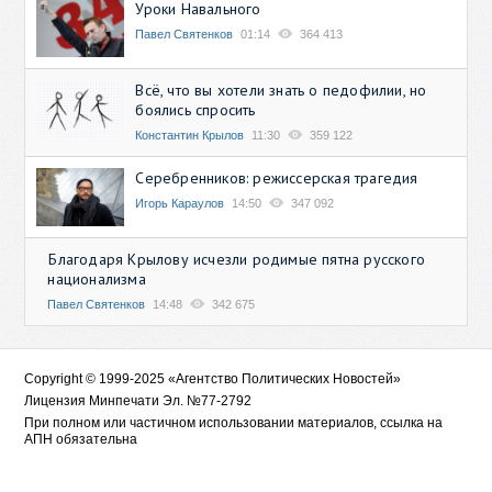
Уроки Навального
Павел Святенков
01:14
364 413
Всё, что вы хотели знать о педофилии, но
боялись спросить
Константин Крылов
11:30
359 122
Серебренников: режиссерская трагедия
Игорь Караулов
14:50
347 092
Благодаря Крылову исчезли родимые пятна русского
национализма
Павел Святенков
14:48
342 675
Copyright © 1999-2025 «Агентство Политических Новостей»
Лицензия Минпечати Эл. №77-2792
При полном или частичном использовании материалов, ссылка на
АПН обязательна