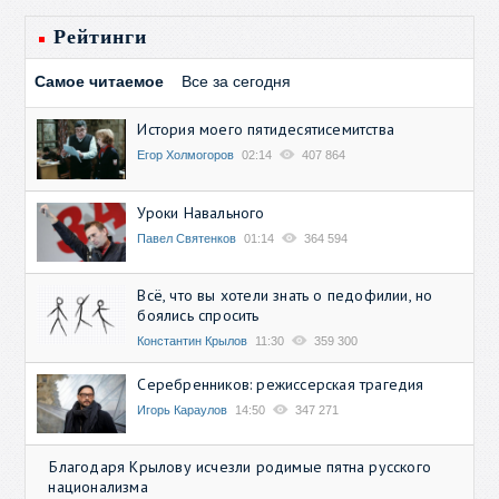
Рейтинги
Самое читаемое
Все за сегодня
История моего пятидесятисемитства
Егор Холмогоров
02:14
407 864
Уроки Навального
Павел Святенков
01:14
364 594
Всё, что вы хотели знать о педофилии, но
боялись спросить
Константин Крылов
11:30
359 300
Серебренников: режиссерская трагедия
Игорь Караулов
14:50
347 271
Благодаря Крылову исчезли родимые пятна русского
национализма