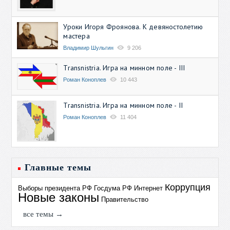
Уроки Игоря Фроянова. К девяностолетию
мастера
Владимир Шульгин
9 206
Transnistria. Игра на минном поле - III
Роман Коноплев
10 443
Transnistria. Игра на минном поле - II
Роман Коноплев
11 404
Главные темы
Коррупция
Выборы президента РФ
Госдума РФ
Интернет
Новые законы
Правительство
все темы →