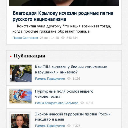
Благодаря Крылову исчезли родимые пятна
русского национализма
Константин учил другому. Что нация возникает тогда,
когда простые граждане обретают права, в
Павел Святенков
23 сен, 14:48
343 734
Публикации
Как США вызвали у Японии когнитивные
нарушения и амнезию?
Рамиль Гарифуллин
1 196
Пурпурные поля осоловевшего
человечества
Елена Кондратьева-Сальгеро
4 811
Экономический терроризм против России:
масштаб и цели
Рамиль Гарифуллин
4 375