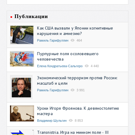
Публикации
Как США вызвали у Японии когнитивные
нарушения и амнезию?
Рамиль Гарифуллин
464
Пурпурные поля осоловевшего
человечества
Елена Кондратьева-Сальгеро
4 440
Экономический терроризм против России:
масштаб и цели
Рамиль Гарифуллин
3 991
Уроки Игоря Фроянова. К девяностолетию
мастера
Владимир Шульгин
8 853
Transnistria. Игра на минном поле - III