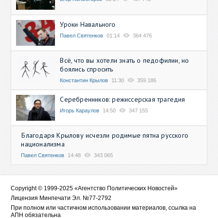
Уроки Навального
Павел Святенков
01:14
364 476
Всё, что вы хотели знать о педофилии, но
боялись спросить
Константин Крылов
11:30
359 186
Серебренников: режиссерская трагедия
Игорь Караулов
14:50
347 155
Благодаря Крылову исчезли родимые пятна русского
национализма
Павел Святенков
14:48
343 065
Copyright © 1999-2025 «Агентство Политических Новостей»
Лицензия Минпечати Эл. №77-2792
При полном или частичном использовании материалов, ссылка на
АПН обязательна