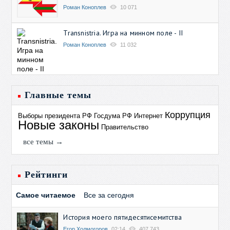
Роман Коноплев
10 071
Transnistria. Игра на минном поле - II
Роман Коноплев
11 032
Главные темы
Коррупция
Выборы президента РФ
Госдума РФ
Интернет
Новые законы
Правительство
все темы →
Рейтинги
Самое читаемое
Все за сегодня
История моего пятидесятисемитства
Егор Холмогоров
02:14
407 743