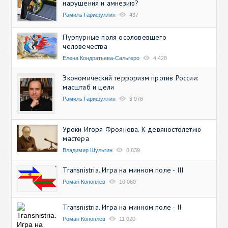
нарушения и амнезию?
Рамиль Гарифуллин
437
Пурпурные поля осоловевшего
человечества
Елена Кондратьева-Сальгеро
4 428
Экономический терроризм против России:
масштаб и цели
Рамиль Гарифуллин
3 978
Уроки Игоря Фроянова. К девяностолетию
мастера
Владимир Шульгин
8 839
Transnistria. Игра на минном поле - III
Роман Коноплев
10 060
Transnistria. Игра на минном поле - II
Роман Коноплев
11 020