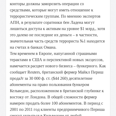
конторы должны заморозить операции со
средствами, которые могут иметь отношение к
террористическим группам. По мнению экспертов
АПН, в результате соратники бен Ладена могут
лишиться доступа к активам на уровне $1 млрд., хотя
это далеко не последние их деньги – в частности,
значительная часть средств террориста №1 находится
на счетах в банках Омана.
Тем временем в Европе, напуганной страшными
терактами в США и перспективой новых эксцессов,
намечается расцвет нового бизнеса – бункерного. Как
сообщает Reuters, британский фермер Майкл Периш
продаЈт за 30 000 ф. ст. ($44 260) десятилетние
абонементы на право пользования бункером
Кельведон, расположенном в британской глубинке к
востоку от Лондона. В общей сложности фермер
намерен продать более 100 абонементов. В период с
2001 по 2011 год клиенты предприимчивого Периша
смогут укрыться в Кельведоне от любой