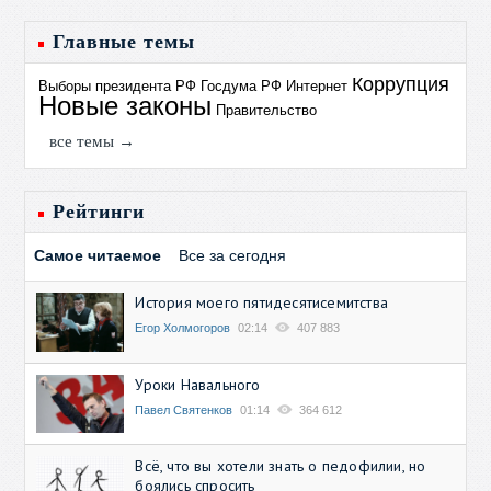
Главные темы
Коррупция
Выборы президента РФ
Госдума РФ
Интернет
Новые законы
Правительство
все темы →
Рейтинги
Самое читаемое
Все за сегодня
История моего пятидесятисемитства
Егор Холмогоров
02:14
407 883
Уроки Навального
Павел Святенков
01:14
364 612
Всё, что вы хотели знать о педофилии, но
боялись спросить