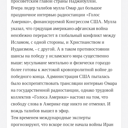
просоветским главой страны Наджибуллой.
Вчера лидер талибов мулла Омар дал большое
праздничное интервью радиостанции «Голос
Америки», финансируемой Конгрессом США. Мулла
указал, что грядущая американо-афганская война
неизбежно перерастет в глобальный конфликт между
Исламом, с одной стороны, и Христианством и
Иудаизмом, - с другой. А в таком противостоянии
шансы на победу у исламского мира существенно
выше: мусульмане ментально и физически гораздо
более готовы к жестокой кровопролитной войне до
победного конца. Администрация США пыталась
было воспрепятствовать трансляции интервью Омара
на государственной радиостанции, однако трудовой
коллектив «Голоса Америки» настоял на том, что
свободу слова в Америке еще никто не отменял. И
вождь талибов вышел в эфир.
Тем временем международные эксперты
прогнозируют, что вскоре после начала войны Иран