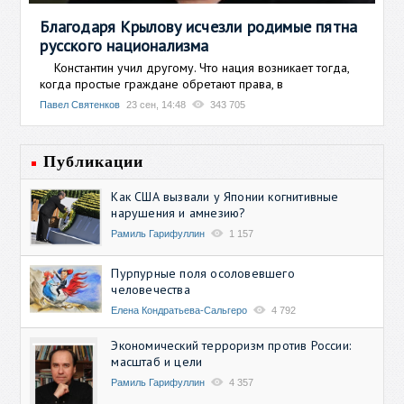
Благодаря Крылову исчезли родимые пятна
русского национализма
Константин учил другому. Что нация возникает тогда,
когда простые граждане обретают права, в
Павел Святенков
23 сен, 14:48
343 705
Публикации
Как США вызвали у Японии когнитивные
нарушения и амнезию?
Рамиль Гарифуллин
1 157
Пурпурные поля осоловевшего
человечества
Елена Кондратьева-Сальгеро
4 792
Экономический терроризм против России:
масштаб и цели
Рамиль Гарифуллин
4 357