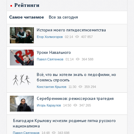
Рейтинги
Самое читаемое
Все за сегодня
История моего пятидесятисемитства
Егор Холмогоров
02:14
407 857
Уроки Навального
Павел Святенков
01:14
364 588
Всё, что вы хотели знать о педофилии, но
боялись спросить
Константин Крылов
11:30
359 294
Серебренников: режиссерская трагедия
Игорь Караулов
14:50
347 265
Благодаря Крылову исчезли родимые пятна русского
национализма
Павел Святенков
14:48
343 698