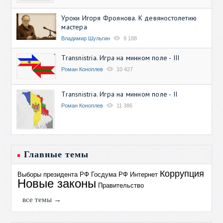
Уроки Игоря Фроянова. К девяностолетию
мастера
Владимир Шульгин
9 188
Transnistria. Игра на минном поле - III
Роман Коноплев
10 427
Transnistria. Игра на минном поле - II
Роман Коноплев
11 386
Главные темы
Коррупция
Выборы президента РФ
Госдума РФ
Интернет
Новые законы
Правительство
все темы →