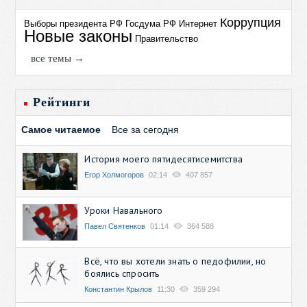
Коррупция
Выборы президента РФ
Госдума РФ
Интернет
Новые законы
Правительство
все темы →
Рейтинги
Самое читаемое
Все за сегодня
История моего пятидесятисемитства
Егор Холмогоров
02:14
407 857
Уроки Навального
Павел Святенков
01:14
364 588
Всё, что вы хотели знать о педофилии, но
боялись спросить
Константин Крылов
11:30
359 294