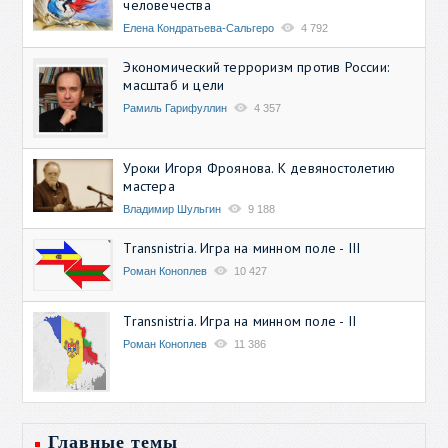
человечества
Елена Кондратьева-Сальгеро
4 792
Экономический терроризм против России:
масштаб и цели
Рамиль Гарифуллин
4 357
Уроки Игоря Фроянова. К девяностолетию
мастера
Владимир Шульгин
9 188
Transnistria. Игра на минном поле - III
Роман Коноплев
10 427
Transnistria. Игра на минном поле - II
Роман Коноплев
11 386
Главные темы