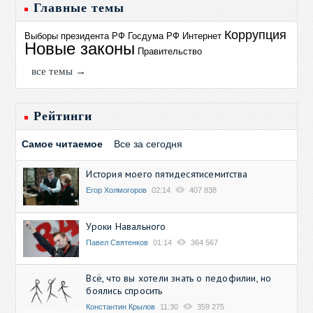
Главные темы
Коррупция
Выборы президента РФ
Госдума РФ
Интернет
Новые законы
Правительство
все темы →
Рейтинги
Самое читаемое
Все за сегодня
История моего пятидесятисемитства
Егор Холмогоров
02:14
407 838
Уроки Навального
Павел Святенков
01:14
364 567
Всё, что вы хотели знать о педофилии, но
боялись спросить
Константин Крылов
11:30
359 275