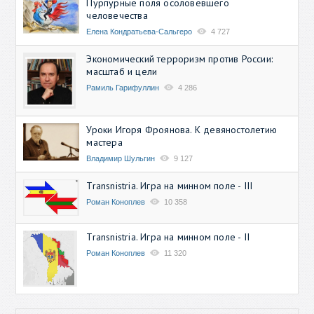
Пурпурные поля осоловевшего
человечества
Елена Кондратьева-Сальгеро
4 727
Экономический терроризм против России:
масштаб и цели
Рамиль Гарифуллин
4 286
Уроки Игоря Фроянова. К девяностолетию
мастера
Владимир Шульгин
9 127
Transnistria. Игра на минном поле - III
Роман Коноплев
10 358
Transnistria. Игра на минном поле - II
Роман Коноплев
11 320