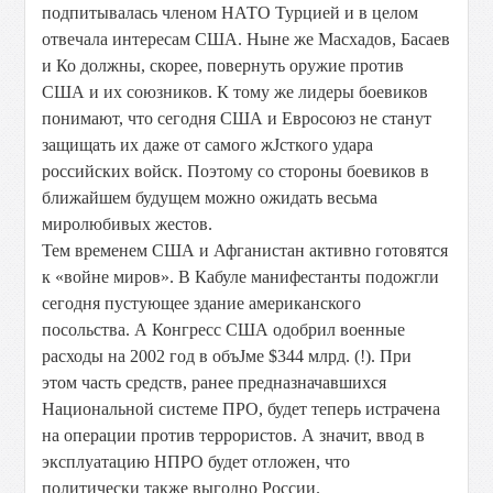
подпитывалась членом НАТО Турцией и в целом
отвечала интересам США. Ныне же Масхадов, Басаев
и Ко должны, скорее, повернуть оружие против
США и их союзников. К тому же лидеры боевиков
понимают, что сегодня США и Евросоюз не станут
защищать их даже от самого жЈсткого удара
российских войск. Поэтому со стороны боевиков в
ближайшем будущем можно ожидать весьма
миролюбивых жестов.
Тем временем США и Афганистан активно готовятся
к «войне миров». В Кабуле манифестанты подожгли
сегодня пустующее здание американского
посольства. А Конгресс США одобрил военные
расходы на 2002 год в объЈме $344 млрд. (!). При
этом часть средств, ранее предназначавшихся
Национальной системе ПРО, будет теперь истрачена
на операции против террористов. А значит, ввод в
эксплуатацию НПРО будет отложен, что
политически также выгодно России.