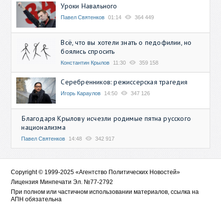
Уроки Навального
Павел Святенков
01:14
364 449
Всё, что вы хотели знать о педофилии, но
боялись спросить
Константин Крылов
11:30
359 158
Серебренников: режиссерская трагедия
Игорь Караулов
14:50
347 126
Благодаря Крылову исчезли родимые пятна русского
национализма
Павел Святенков
14:48
342 917
Copyright © 1999-2025 «Агентство Политических Новостей»
Лицензия Минпечати Эл. №77-2792
При полном или частичном использовании материалов, ссылка на
АПН обязательна