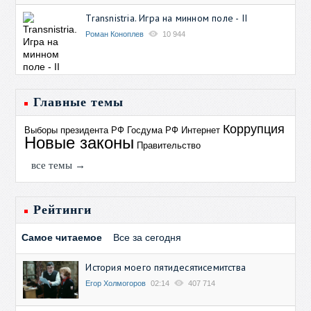
Transnistria. Игра на минном поле - II
Роман Коноплев
10 944
Главные темы
Коррупция
Выборы президента РФ
Госдума РФ
Интернет
Новые законы
Правительство
все темы →
Рейтинги
Самое читаемое
Все за сегодня
История моего пятидесятисемитства
Егор Холмогоров
02:14
407 714