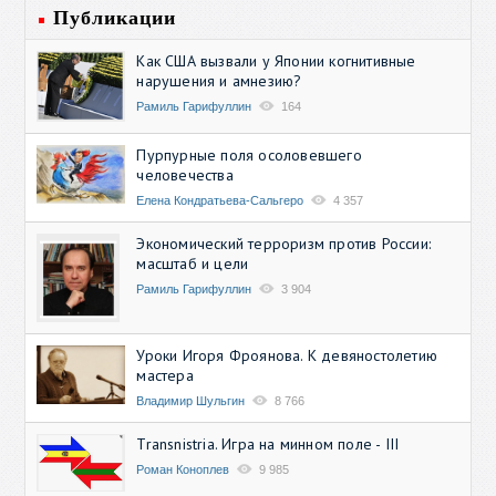
Публикации
Как США вызвали у Японии когнитивные
нарушения и амнезию?
Рамиль Гарифуллин
164
Пурпурные поля осоловевшего
человечества
Елена Кондратьева-Сальгеро
4 357
Экономический терроризм против России:
масштаб и цели
Рамиль Гарифуллин
3 904
Уроки Игоря Фроянова. К девяностолетию
мастера
Владимир Шульгин
8 766
Transnistria. Игра на минном поле - III
Роман Коноплев
9 985