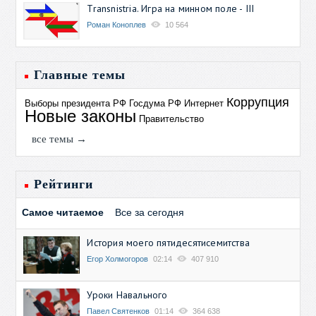
Transnistria. Игра на минном поле - III
Роман Коноплев
10 564
Главные темы
Коррупция
Выборы президента РФ
Госдума РФ
Интернет
Новые законы
Правительство
все темы →
Рейтинги
Самое читаемое
Все за сегодня
История моего пятидесятисемитства
Егор Холмогоров
02:14
407 910
Уроки Навального
Павел Святенков
01:14
364 638