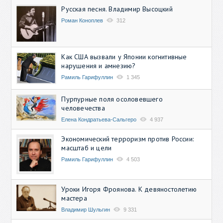
Русская песня. Владимир Высоцкий
Роман Коноплев
312
Как США вызвали у Японии когнитивные
нарушения и амнезию?
Рамиль Гарифуллин
1 345
Пурпурные поля осоловевшего
человечества
Елена Кондратьева-Сальгеро
4 937
Экономический терроризм против России:
масштаб и цели
Рамиль Гарифуллин
4 503
Уроки Игоря Фроянова. К девяностолетию
мастера
Владимир Шульгин
9 331