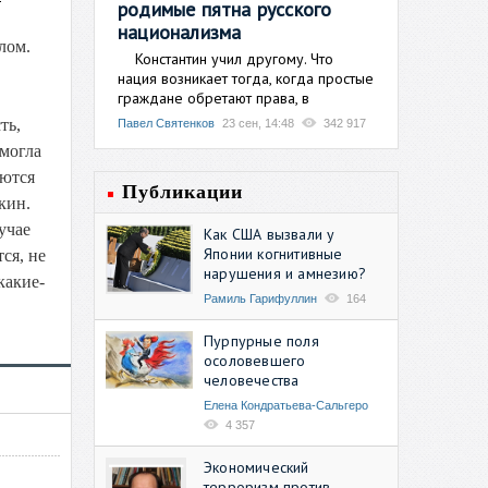
родимые пятна русского
национализма
лом.
Константин учил другому. Что
нация возникает тогда, когда простые
граждане обретают права, в
ть,
Павел Святенков
23 сен, 14:48
342 917
смогла
уются
Публикации
кин.
учае
Как США вызвали у
Японии когнитивные
ся, не
нарушения и амнезию?
какие-
Рамиль Гарифуллин
164
Пурпурные поля
осоловевшего
человечества
Елена Кондратьева-Сальгеро
4 357
Экономический
терроризм против