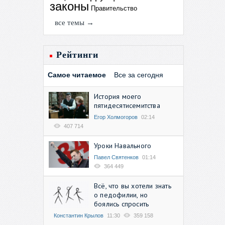
законы
Правительство
все темы →
Рейтинги
Самое читаемое
Все за сегодня
История моего
пятидесятисемитства
Егор Холмогоров
02:14
407 714
Уроки Навального
Павел Святенков
01:14
364 449
Всё, что вы хотели знать
о педофилии, но
боялись спросить
Константин Крылов
11:30
359 158