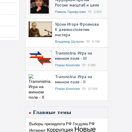
России: масштаб и цели
Рамиль Гарифуллин
3 904
Уроки Игоря Фроянова.
К девяностолетию
мастера
Владимир Шульгин
8 766
Transnistria. Игра на
минном поле - III
Роман Коноплев
9 985
Transnistria. Игра на
минном поле - II
Роман Коноплев
10 944
Главные темы
Выборы президента РФ
Госдума РФ
Новые
Коррупция
Интернет