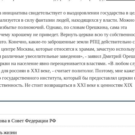
та инициатива свидетельствует о выздоровлении государства в це
ализуется в силу фантазии людей, находящихся у власти. Можно
 избытке полномочий. Однако, по словам Орешкина, сама эта
к чему хорошему не приведет. Вернуть церкви всю ту собственнос
вато. Конечно, какие-то заброшенные земли РПЦ действительно 
в центре Москвы, которые относятся к храмам, зачастую использ
я различные увеселительные заведения», - заявил Дмитрий Ореш
ркви на население явно переоценивается властями. «В любом сл
ля россиян в XXI веке, - считает политолог. Поэтому, мне кажет
 государственного института, который бы предоставлял церкви 
бственность. Не стоит возвращаться в XXI веке к ценностям XIX
нова в Совет Федерации РФ
ть жизни