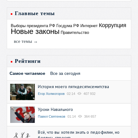
Главные темы
Коррупция
Выборы президента РФ
Госдума РФ
Интернет
Новые законы
Правительство
все темы →
Рейтинги
Самое читаемое
Все за сегодня
История моего пятидесятисемитства
Егор Холмогоров
02:14
407 932
Уроки Навального
Павел Святенков
01:14
364 657
Всё, что вы хотели знать о педофилии, но
боялись спросить