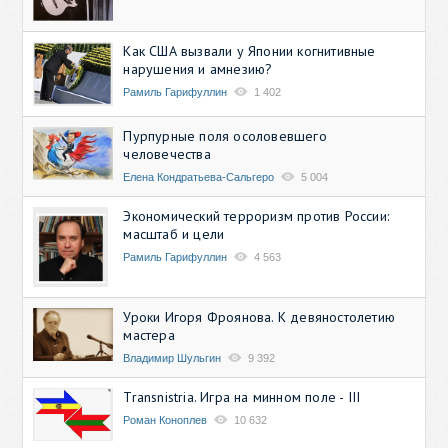
Как США вызвали у Японии когнитивные
нарушения и амнезию?
Рамиль Гарифуллин
1 402
Пурпурные поля осоловевшего
человечества
Елена Кондратьева-Сальгеро
5 004
Экономический терроризм против России:
масштаб и цели
Рамиль Гарифуллин
4 563
Уроки Игоря Фроянова. К девяностолетию
мастера
Владимир Шульгин
9 392
Transnistria. Игра на минном поле - III
Роман Коноплев
10 632