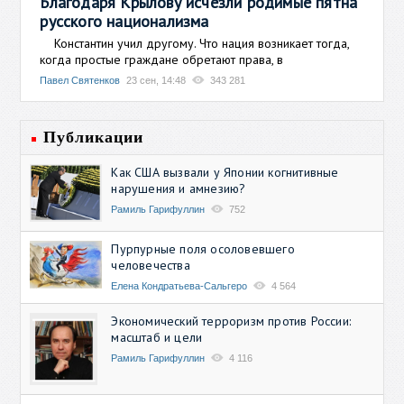
Благодаря Крылову исчезли родимые пятна
русского национализма
Константин учил другому. Что нация возникает тогда,
когда простые граждане обретают права, в
Павел Святенков
23 сен, 14:48
343 281
Публикации
Как США вызвали у Японии когнитивные
нарушения и амнезию?
Рамиль Гарифуллин
752
Пурпурные поля осоловевшего
человечества
Елена Кондратьева-Сальгеро
4 564
Экономический терроризм против России:
масштаб и цели
Рамиль Гарифуллин
4 116