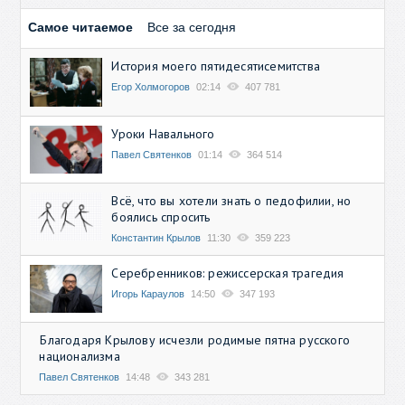
Самое читаемое
Все за сегодня
История моего пятидесятисемитства
Егор Холмогоров
02:14
407 781
Уроки Навального
Павел Святенков
01:14
364 514
Всё, что вы хотели знать о педофилии, но
боялись спросить
Константин Крылов
11:30
359 223
Серебренников: режиссерская трагедия
Игорь Караулов
14:50
347 193
Благодаря Крылову исчезли родимые пятна русского
национализма
Павел Святенков
14:48
343 281