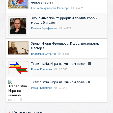
человечества
Елена Кондратьева-Сальгеро
4 452
Экономический терроризм против России:
масштаб и цели
Рамиль Гарифуллин
4 003
Уроки Игоря Фроянова. К девяностолетию
мастера
Владимир Шульгин
8 865
Transnistria. Игра на минном поле - III
Роман Коноплев
10 083
Transnistria. Игра на минном поле - II
Роман Коноплев
11 044
Главные темы