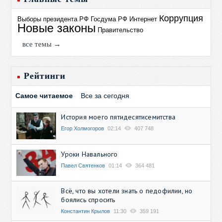
Коррупция
Выборы президента РФ
Госдума РФ
Интернет
Новые законы
Правительство
все темы →
Рейтинги
Самое читаемое
Все за сегодня
История моего пятидесятисемитства
Егор Холмогоров
02:14
407 748
Уроки Навального
Павел Святенков
01:14
364 481
Всё, что вы хотели знать о педофилии, но
боялись спросить
Константин Крылов
11:30
359 191