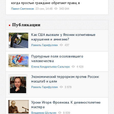
когда простые граждане обретают права, в
Павел Святенков
23 сен, 14:48
343 044
Публикации
Как США вызвали у Японии когнитивные
нарушения и амнезию?
Рамиль Гарифуллин
437
Пурпурные поля осоловевшего
человечества
Елена Кондратьева-Сальгеро
4 428
Экономический терроризм против России:
масштаб и цели
Рамиль Гарифуллин
3 978
Уроки Игоря Фроянова. К девяностолетию
мастера
Владимир Шульгин
8 839