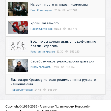
История моего пятидесятисемитства
Егор Холмогоров
02:14
407 740
Уроки Навального
Павел Святенков
01:14
364 473
Всё, что вы хотели знать о педофилии, но
боялись спросить
Константин Крылов
11:30
359 183
Серебренников: режиссерская трагедия
Игорь Караулов
14:50
347 152
Благодаря Крылову исчезли родимые пятна русского
национализма
Павел Святенков
14:48
343 044
Copyright © 1999-2025 «Агентство Политических Новостей»