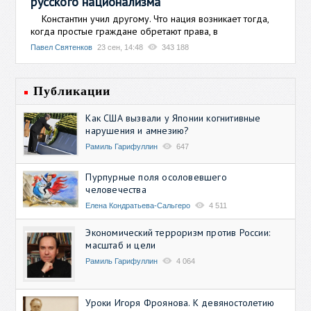
русского национализма
Константин учил другому. Что нация возникает тогда,
когда простые граждане обретают права, в
Павел Святенков
23 сен, 14:48
343 188
Публикации
Как США вызвали у Японии когнитивные
нарушения и амнезию?
Рамиль Гарифуллин
647
Пурпурные поля осоловевшего
человечества
Елена Кондратьева-Сальгеро
4 511
Экономический терроризм против России:
масштаб и цели
Рамиль Гарифуллин
4 064
Уроки Игоря Фроянова. К девяностолетию