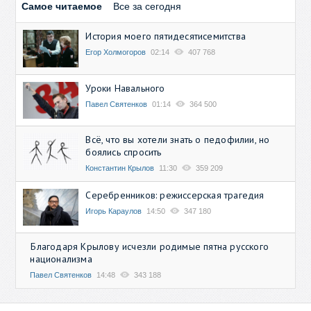
Самое читаемое
Все за сегодня
История моего пятидесятисемитства
Егор Холмогоров
02:14
407 768
Уроки Навального
Павел Святенков
01:14
364 500
Всё, что вы хотели знать о педофилии, но
боялись спросить
Константин Крылов
11:30
359 209
Серебренников: режиссерская трагедия
Игорь Караулов
14:50
347 180
Благодаря Крылову исчезли родимые пятна русского
национализма
Павел Святенков
14:48
343 188