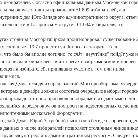
ых избирателей. Согласно официальным данным Московской гор
льном округе столицы проживают 51.899 избирателей, а в
нутренних дел Юго-Западного административного округа, отвеч
вительности в Гагаринском округе - 61.094 избирателя, а в
ругах столицы Мосгоризбирком проигнорировал существование 2
 составляет 19,7 процента учтЈнного электората. Если
, что было бы вполне логично, то счЈт "неучтЈнке" пойдЈт уже н
ного числа избирателей - в интересах избиркомовской и прочей
 процента избирателей, принявших участие в том или ином
явшимися.
ородская Дума, исходя из предложений Мосгоризбиркома, утверди
в которых в декабре должны состоться очередные выборы городс
оризбирком достаточно произвольно обращается с данными о чис
тоявшийся передел округов построен на недостоверных сведения
редпочтениями московской бюрократии.
ородской Думы Юрий Загребной высказал в беседе с корреспонде
в данных о числе избирателей позволяют столичным чиновника
грубо злоупотреблять административным ресурсом. Следует отм