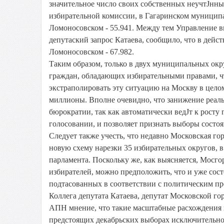
значительное число своих собственных неучтЈнн
избирательной комиссии, в Гагаринском муниципа
Ломоносовском - 55.941. Между тем Управление в
депутаский запрос Катаева, сообщило, что в дейст
Ломоносовском - 67.982.
Таким образом, только в двух муниципальных ок
граждан, обладающих избирательными правами, что
экстраполировать эту ситуацию на Москву в целом
миллионы. Вполне очевидно, что занижение реаль
бюрократии, так как автоматически ведЈт к росту
голосовании, и позволяет признать выборы состо
Следует также учесть, что недавно Московская г
новую схему нарезки 35 избирательных округов, 
парламента. Поскольку же, как выясняется, Мосг
избирателей, можно предположить, что и уже сос
подтасованных в соответствии с политическим п
Коллега депутата Катаева, депутат Московской г
АПН мнение, что такие масштабные расхождения 
предстоящих декабрьских выборах исключительно 