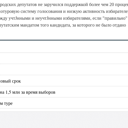
родских депутатов не заручился поддержкой более чем 20 проце
нотуровую систему голосования и низкую активность избирателе
ежду учтЈнными и неучтЈнными избирателями, если "правильно"
путатским мандатом того кандидата, за которого не было отдано
новый срок
на 1,5 млн за время выборов
м туре