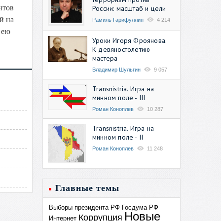
нтов
России: масштаб и цели
й на
Рамиль Гарифуллин
4 214
 ею
Уроки Игоря Фроянова.
К девяностолетию
мастера
Владимир Шульгин
9 057
Transnistria. Игра на
минном поле - III
Роман Коноплев
10 287
Transnistria. Игра на
минном поле - II
Роман Коноплев
11 248
Главные темы
Выборы президента РФ
Госдума РФ
Новые
Коррупция
Интернет