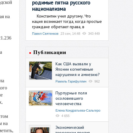
родимые пятна русского
одской
национализма
Константин учил другому. Что
ая на
нация возникает тогда, когда простые
граждане обретают права, в
Павел Святенков
23 сен, 14:48
343 449
1.236
Публикации
а
Как США вызвали у
Японии когнитивные
нарушения и амнезию?
ла
Рамиль Гарифуллин
962
кого
Пурпурные поля
ле
осоловевшего
х,
человечества
Елена Кондратьева-Сальгеро
нтом
4 655
м на
Экономический
етить,
терроризм против