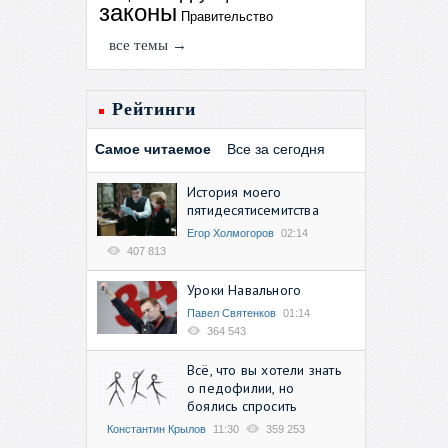
законы
Правительство
все темы →
Рейтинги
Самое читаемое
Все за сегодня
История моего
пятидесятисемитства
Егор Холмогоров
02:14
407 813
Уроки Навального
Павел Святенков
01:14
364 543
Всё, что вы хотели знать
о педофилии, но
боялись спросить
Константин Крылов
11:30
359 253