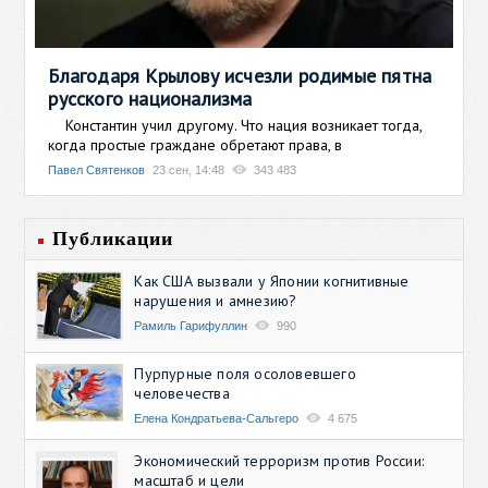
Благодаря Крылову исчезли родимые пятна
русского национализма
Константин учил другому. Что нация возникает тогда,
когда простые граждане обретают права, в
Павел Святенков
23 сен, 14:48
343 483
Публикации
Как США вызвали у Японии когнитивные
нарушения и амнезию?
Рамиль Гарифуллин
990
Пурпурные поля осоловевшего
человечества
Елена Кондратьева-Сальгеро
4 675
Экономический терроризм против России:
масштаб и цели