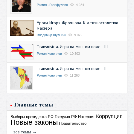
Рамиль Гарифуллин
4 234
Уроки Игоря Фроянова. К девяностолетию
мастера
Владимир Шульгин
9 072
Transnistria. Игра на минном поле - III
Роман Коноплев
10 303
Transnistria. Игра на минном поле - II
Роман Коноплев
11 263
Главные темы
Коррупция
Выборы президента РФ
Госдума РФ
Интернет
Новые законы
Правительство
все темы →