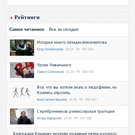
Рейтинги
Самое читаемое
Все за сегодня
История моего пятидесятисемитства
Егор Холмогоров
02:14
407 816
Уроки Навального
Павел Святенков
01:14
364 547
Всё, что вы хотели знать о педофилии, но
боялись спросить
Константин Крылов
11:30
359 257
Серебренников: режиссерская трагедия
Игорь Караулов
14:50
347 226
Благодаря Крылову исчезли родимые пятна русского