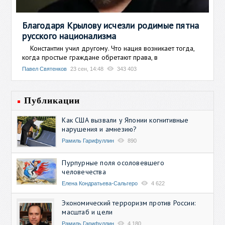
Благодаря Крылову исчезли родимые пятна
русского национализма
Константин учил другому. Что нация возникает тогда,
когда простые граждане обретают права, в
Павел Святенков
23 сен, 14:48
343 403
Публикации
Как США вызвали у Японии когнитивные
нарушения и амнезию?
Рамиль Гарифуллин
890
Пурпурные поля осоловевшего
человечества
Елена Кондратьева-Сальгеро
4 622
Экономический терроризм против России:
масштаб и цели
Рамиль Гарифуллин
4 180