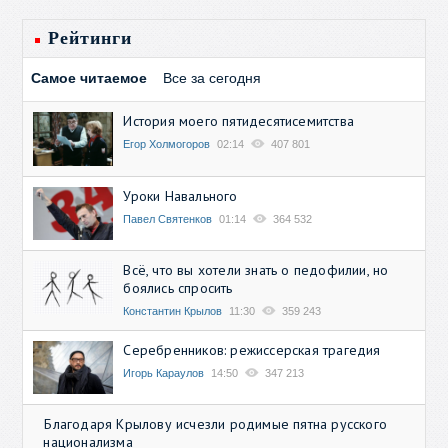
Рейтинги
Самое читаемое
Все за сегодня
История моего пятидесятисемитства
Егор Холмогоров
02:14
407 801
Уроки Навального
Павел Святенков
01:14
364 532
Всё, что вы хотели знать о педофилии, но
боялись спросить
Константин Крылов
11:30
359 243
Серебренников: режиссерская трагедия
Игорь Караулов
14:50
347 213
Благодаря Крылову исчезли родимые пятна русского
национализма