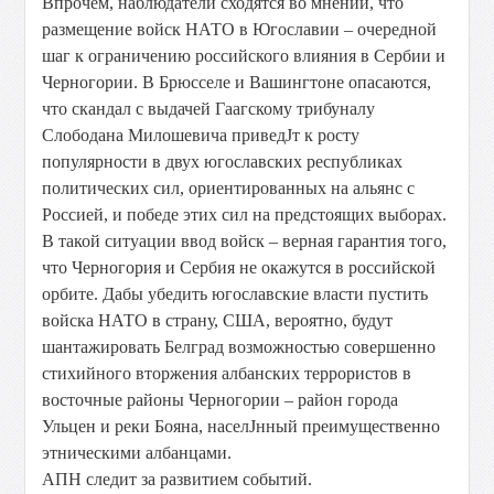
Впрочем, наблюдатели сходятся во мнении, что
размещение войск НАТО в Югославии – очередной
шаг к ограничению российского влияния в Сербии и
Черногории. В Брюсселе и Вашингтоне опасаются,
что скандал с выдачей Гаагскому трибуналу
Слободана Милошевича приведЈт к росту
популярности в двух югославских республиках
политических сил, ориентированных на альянс с
Россией, и победе этих сил на предстоящих выборах.
В такой ситуации ввод войск – верная гарантия того,
что Черногория и Сербия не окажутся в российской
орбите. Дабы убедить югославские власти пустить
войска НАТО в страну, США, вероятно, будут
шантажировать Белград возможностью совершенно
стихийного вторжения албанских террористов в
восточные районы Черногории – район города
Ульцен и реки Бояна, населЈнный преимущественно
этническими албанцами.
АПН следит за развитием событий.