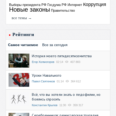
Коррупция
Выборы президента РФ
Госдума РФ
Интернет
Новые законы
Правительство
все темы →
Рейтинги
Самое читаемое
Все за сегодня
История моего пятидесятисемитства
Егор Холмогоров
02:14
407 883
Уроки Навального
Павел Святенков
01:14
364 612
Всё, что вы хотели знать о педофилии, но
боялись спросить
Константин Крылов
11:30
359 317
Серебренников: режиссерская трагедия