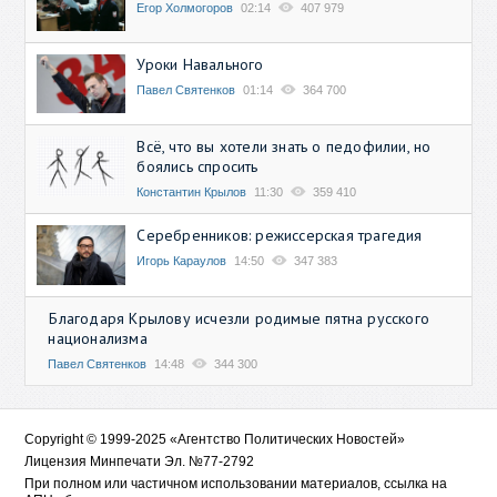
Егор Холмогоров
02:14
407 979
Уроки Навального
Павел Святенков
01:14
364 700
Всё, что вы хотели знать о педофилии, но
боялись спросить
Константин Крылов
11:30
359 410
Серебренников: режиссерская трагедия
Игорь Караулов
14:50
347 383
Благодаря Крылову исчезли родимые пятна русского
национализма
Павел Святенков
14:48
344 300
Copyright © 1999-2025 «Агентство Политических Новостей»
Лицензия Минпечати Эл. №77-2792
При полном или частичном использовании материалов, ссылка на