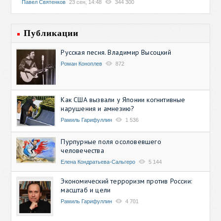
Павел Святенков
23 сен, 14:48
344 300
Публикации
Русская песня. Владимир Высоцкий
Роман Коноплев
872
Как США вызвали у Японии когнитивные
нарушения и амнезию?
Рамиль Гарифуллин
1 536
Пурпурные поля осоловевшего
человечества
Елена Кондратьева-Сальгеро
5 144
Экономический терроризм против России:
масштаб и цели
Рамиль Гарифуллин
4 701