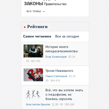
законы
Правительство
все темы →
Рейтинги
Самое читаемое
Все за сегодня
История моего
пятидесятисемитства
Егор Холмогоров
02:14
407 741
Уроки Навального
Павел Святенков
01:14
364 474
Всё, что вы хотели знать
о педофилии, но
боялись спросить
Константин Крылов
11:30
359 184