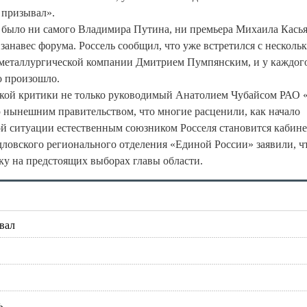
 призывал».
е было ни самого Владимира Путина, ни премьера Михаила Касья
анавес форума. Россель сообщил, что уже встретился с несколь
но-металлургической компании Дмитрием Пумпянским, и у каждог
о произошло.
езкой критики не только руководимый Анатолием Чубайсом РАО
 нынешним правительством, что многие расценили, как начало
й ситуации естественным союзником Росселя становится кабине
ловского регионального отделения «Единой России» заявили, ч
ку на предстоящих выборах главы области.
вал
ь