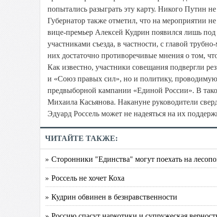
попытались разыграть эту карту. Никого Путин не
Губернатор также отметил, что на мероприятии н
вице-премьер Алексей Кудрин появился лишь под з
участниками съезда, в частности, с главой труб
них достаточно противоречивые мнения о том, чт
Как известно, участники совещания подвергли р
и «Союз правых сил», но и политику, проводимую
предвыборной кампании «Единой России». В тако
Михаила Касьянова. Накануне руководители сверд
Эдуард Россель может не надеяться на их поддерж
ЧИТАЙТЕ ТАКЖЕ:
» Сторонники "Единства" могут поехать на лесопо
» Россель не хочет Коха
» Кудрин обвинен в безнравственности
» Россию спасут наркотики и супружеская верност