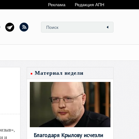
Реклама
Редакция АПН
Материал недели
ризыв»,
Благодаря Крылову исчезли
ли и