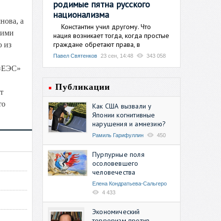
родимые пятна русского
национализма
нова, а
Константин учил другому. Что
кими
нация возникает тогда, когда простые
граждане обретают права, в
о из
Павел Святенков
23 сен, 14:48
343 058
 «ЕЭС»
Публикации
т
то
Как США вызвали у
Японии когнитивные
нарушения и амнезию?
Рамиль Гарифуллин
450
Пурпурные поля
осоловевшего
человечества
Елена Кондратьева-Сальгеро
4 433
Экономический
терроризм против