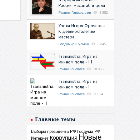
России: масштаб и цели
Рамиль Гарифуллин
3 982
Уроки Игоря Фроянова.
К девяностолетию
мастера
Владимир Шульгин
8 845
Transnistria. Игра на
минном поле - III
Роман Коноплев
10 063
Transnistria. Игра на
минном поле - II
Роман Коноплев
11 024
Главные темы
Выборы президента РФ
Госдума РФ
Новые
Коррупция
Интернет