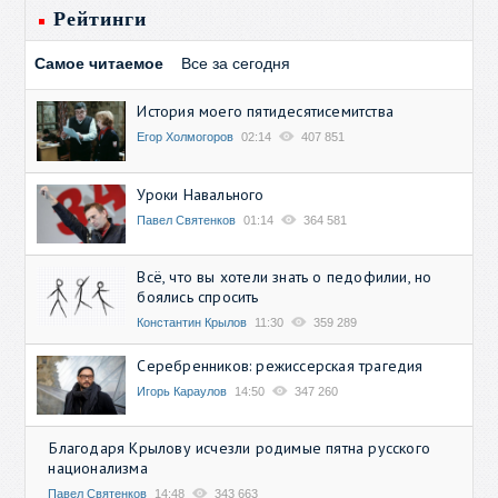
Рейтинги
Самое читаемое
Все за сегодня
История моего пятидесятисемитства
Егор Холмогоров
02:14
407 851
Уроки Навального
Павел Святенков
01:14
364 581
Всё, что вы хотели знать о педофилии, но
боялись спросить
Константин Крылов
11:30
359 289
Серебренников: режиссерская трагедия
Игорь Караулов
14:50
347 260
Благодаря Крылову исчезли родимые пятна русского
национализма
Павел Святенков
14:48
343 663