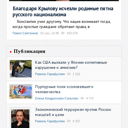
Благодаря Крылову исчезли родимые пятна
русского национализма
Константин учил другому. Что нация возникает тогда,
когда простые граждане обретают права, в
Павел Святенков
23 сен, 14:48
343 676
Публикации
Как США вызвали у Японии когнитивные
нарушения и амнезию?
Рамиль Гарифуллин
1 118
Пурпурные поля осоловевшего
человечества
Елена Кондратьева-Сальгеро
4 772
Экономический терроризм против России:
масштаб и цели
Рамиль Гарифуллин
4 337