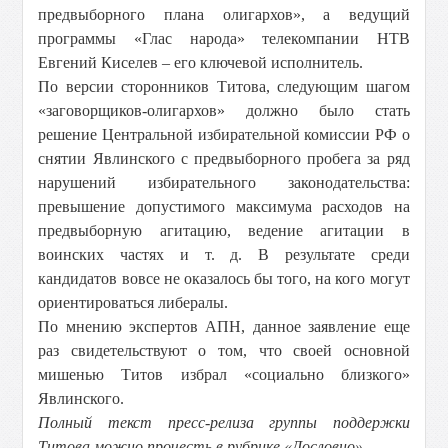
предвыборного плана олигархов», а ведущий
программы «Глас народа» телекомпании НТВ
Евгений Киселев – его ключевой исполнитель.
По версии сторонников Титова, следующим шагом
«заговорщиков-олигархов» должно было стать
решение Центральной избирательной комиссии РФ о
снятии Явлинского с предвыборного пробега за ряд
нарушений избирательного законодательства:
превышение допустимого максимума расходов на
предвыборную агитацию, ведение агитации в
воинских частях и т. д. В результате среди
кандидатов вовсе не оказалось бы того, на кого могут
ориентироваться либералы.
По мнению экспертов АПН, данное заявление еще
раз свидетельствуют о том, что своей основной
мишенью Титов избрал «социально близкого»
Явлинского.
Полный текст пресс-релиза группы поддержки
Титова можно прочесть в рубрике «Дословно».