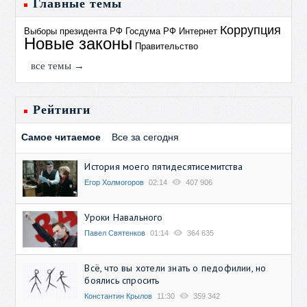
Главные темы
Коррупция
Выборы президента РФ
Госдума РФ
Интернет
Новые законы
Правительство
все темы →
Рейтинги
Самое читаемое
Все за сегодня
История моего пятидесятисемитства
Егор Холмогоров
02:14
407 906
Уроки Навального
Павел Святенков
01:14
364 635
Всё, что вы хотели знать о педофилии, но
боялись спросить
Константин Крылов
11:30
359 342