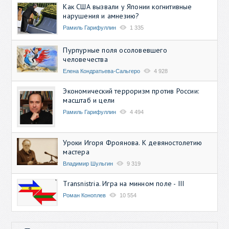
Как США вызвали у Японии когнитивные
нарушения и амнезию?
Рамиль Гарифуллин
1 335
Пурпурные поля осоловевшего
человечества
Елена Кондратьева-Сальгеро
4 928
Экономический терроризм против России:
масштаб и цели
Рамиль Гарифуллин
4 494
Уроки Игоря Фроянова. К девяностолетию
мастера
Владимир Шульгин
9 319
Transnistria. Игра на минном поле - III
Роман Коноплев
10 554