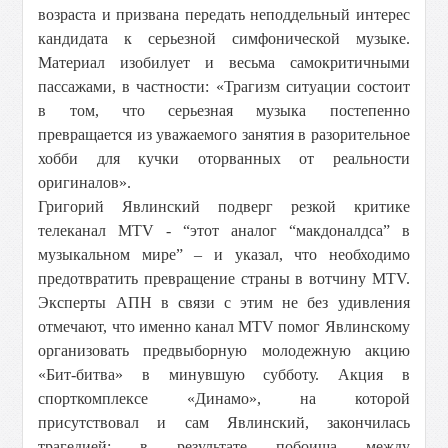
возраста и призвана передать неподдельный интерес
кандидата к серьезной симфонической музыке.
Материал изобилует и весьма самокритичными
пассажами, в частности: «Трагизм ситуации состоит
в том, что серьезная музыка постепенно
превращается из уважаемого занятия в разорительное
хобби для кучки оторванных от реальности
оригиналов».
Григорий Явлинский подверг резкой критике
телеканал MTV - “этот аналог “макдоналдса” в
музыкальном мире” – и указал, что необходимо
предотвратить превращение страны в вотчину MTV.
Эксперты АПН в связи с этим не без удивления
отмечают, что именно канал MTV помог Явлинскому
организовать предвыборную молодежную акцию
«Бит-битва» в минувшую субботу. Акция в
спорткомплексе «Динамо», на которой
присутствовал и сам Явлинский, закончилась
трагедией: в результате побоища между