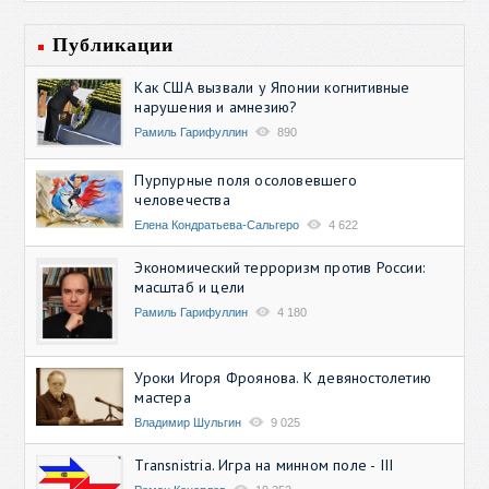
Публикации
Как США вызвали у Японии когнитивные
нарушения и амнезию?
Рамиль Гарифуллин
890
Пурпурные поля осоловевшего
человечества
Елена Кондратьева-Сальгеро
4 622
Экономический терроризм против России:
масштаб и цели
Рамиль Гарифуллин
4 180
Уроки Игоря Фроянова. К девяностолетию
мастера
Владимир Шульгин
9 025
Transnistria. Игра на минном поле - III