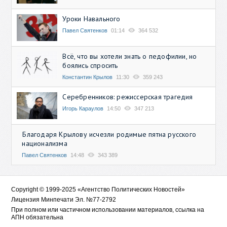
Уроки Навального
Павел Святенков
01:14
364 532
Всё, что вы хотели знать о педофилии, но
боялись спросить
Константин Крылов
11:30
359 243
Серебренников: режиссерская трагедия
Игорь Караулов
14:50
347 213
Благодаря Крылову исчезли родимые пятна русского
национализма
Павел Святенков
14:48
343 389
Copyright © 1999-2025 «Агентство Политических Новостей»
Лицензия Минпечати Эл. №77-2792
При полном или частичном использовании материалов, ссылка на
АПН обязательна