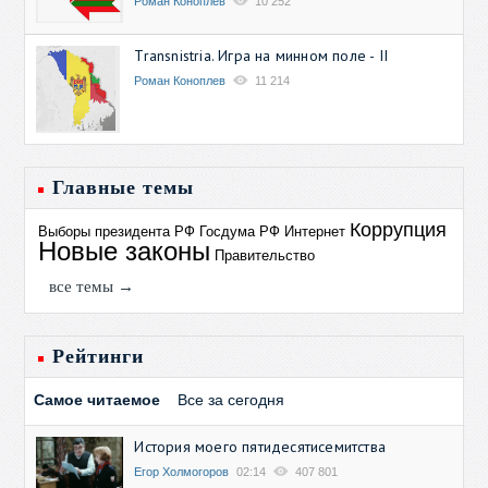
Роман Коноплев
10 252
Transnistria. Игра на минном поле - II
Роман Коноплев
11 214
Главные темы
Коррупция
Выборы президента РФ
Госдума РФ
Интернет
Новые законы
Правительство
все темы →
Рейтинги
Самое читаемое
Все за сегодня
История моего пятидесятисемитства
Егор Холмогоров
02:14
407 801