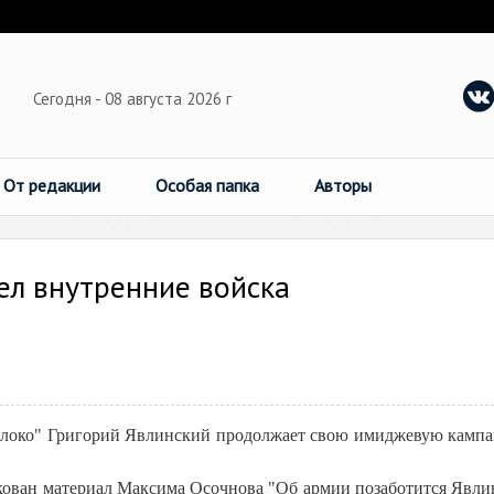
Сегодня - 08 августа 2026 г
От редакции
Особая папка
Авторы
ел внутренние войска
Яблоко" Григорий Явлинский продолжает свою имиджевую камп
кован материал Максима Осочнова "Об армии позаботится Явли