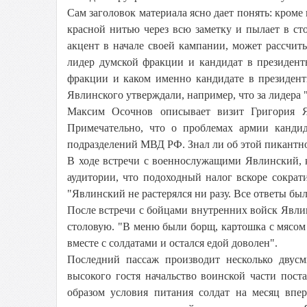
Сам заголовок материала ясно дает понять: кроме
красной нитью через всю заметку и пылает в ст
акцент в начале своей кампании, может рассчиты
лидер думской фракции и кандидат в президенты
фракции и каком именно кандидате в президент
Явлинского утверждали, например, что за лидера 
Максим Осочнов описывает визит Григория Я
Примечательно, что о проблемах армии канди
подразделений МВД РФ. Знал ли об этой пикантно
В ходе встречи с военнослужащими Явлинский, к
аудитории, что подоходный налог вскоре сократ
"Явлинский не растерялся ни разу. Все ответы был
После встречи с бойцами внутренних войск Явлин
столовую. "В меню были борщ, картошка с мясом и
вместе с солдатами и остался едой доволен".
Последний пассаж производит несколько двусм
высокого гостя начальство воинской части пос
образом условия питания солдат на месяц впер