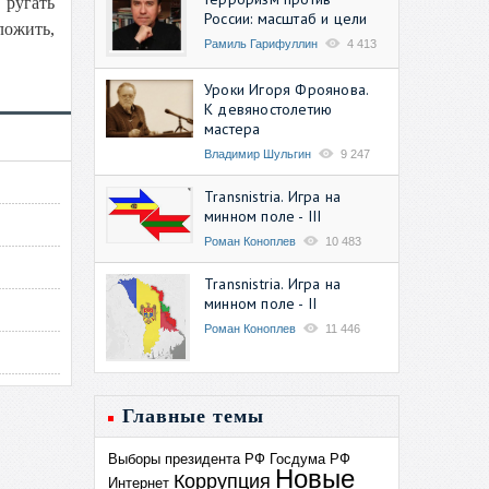
 ругать
России: масштаб и цели
ложить,
Рамиль Гарифуллин
4 413
Уроки Игоря Фроянова.
К девяностолетию
мастера
Владимир Шульгин
9 247
Transnistria. Игра на
минном поле - III
Роман Коноплев
10 483
Transnistria. Игра на
минном поле - II
Роман Коноплев
11 446
Главные темы
Выборы президента РФ
Госдума РФ
Новые
Коррупция
Интернет