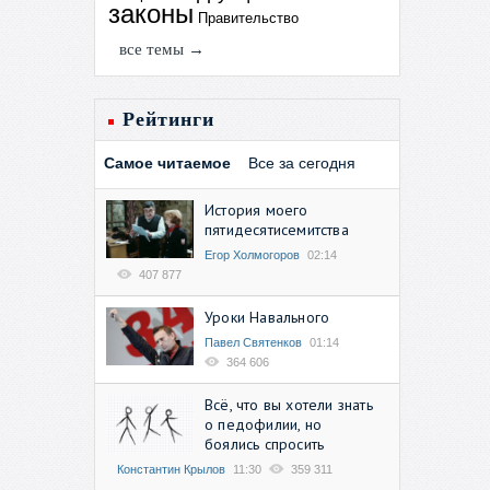
законы
Правительство
все темы →
Рейтинги
Самое читаемое
Все за сегодня
История моего
пятидесятисемитства
Егор Холмогоров
02:14
407 877
Уроки Навального
Павел Святенков
01:14
364 606
Всё, что вы хотели знать
о педофилии, но
боялись спросить
Константин Крылов
11:30
359 311