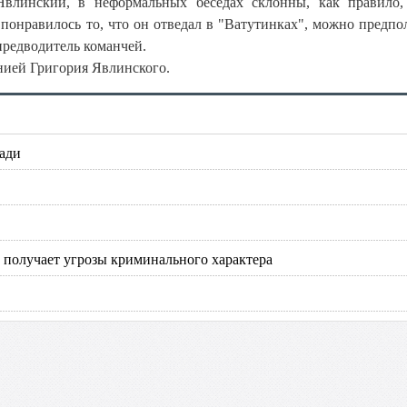
линский, в неформальных беседах склонны, как правило,
понравилось то, что он отведал в "Ватутинках", можно предпо
 предводитель команчей.
нией Григория Явлинского.
ади
 получает угрозы криминального характера