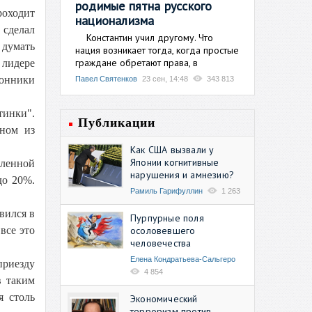
родимые пятна русского
роходит
национализма
 сделал
Константин учил другому. Что
 думать
нация возникает тогда, когда простые
граждане обретают права, в
 лидере
ронники
Павел Святенков
23 сен, 14:48
343 813
инки".
Публикации
дном из
Как США вызвали у
Японии когнитивные
мленной
нарушения и амнезию?
 до 20%.
Рамиль Гарифуллин
1 263
вился в
Пурпурные поля
осоловевшего
все это
человечества
Елена Кондратьева-Сальгеро
приезду
4 854
в таким
я столь
Экономический
терроризм против