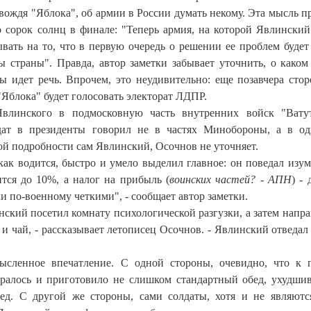
 вождя "Яблока", об армии в России думать некому. Эта мысль п
о сорок солнц в финале: "Теперь армия, на которой Явлинский
вать на то, что в первую очередь о решении ее проблем будет
 страны". Правда, автор заметки забывает уточнить, о каком
ы идет речь. Впрочем, это неудивительно: еще позавчера сто
"Яблока" будет голосовать электорат ЛДПР.
влинского в подмосковную часть внутренних войск "Ватут
дат в президенты говорил не в частях Минобороны, а в о
й подробности сам Явлинский, Осочнов не уточняет.
ак водится, быстро и умело выделил главное: он поведал изу
ится до 10%, а налог на прибыль (
воинских частей? - АПН
) -
и по-военному четкими", - сообщает автор заметки.
ский посетил комнату психологической разгузки, а затем напра
 чай, - рассказывает летописец Осочнов. - Явлинский отведал 
ысленное впечатление. С одной стороны, очевидно, что к 
таралось и приготовило не слишком стандартный обед, ухудши
ед. С другой же стороны, сами солдаты, хотя и не являютс