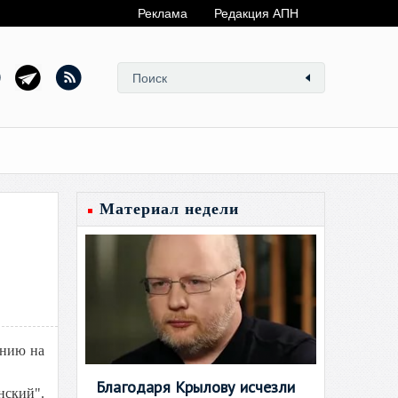
Реклама
Редакция АПН
Материал недели
анию на
Благодаря Крылову исчезли
нский".