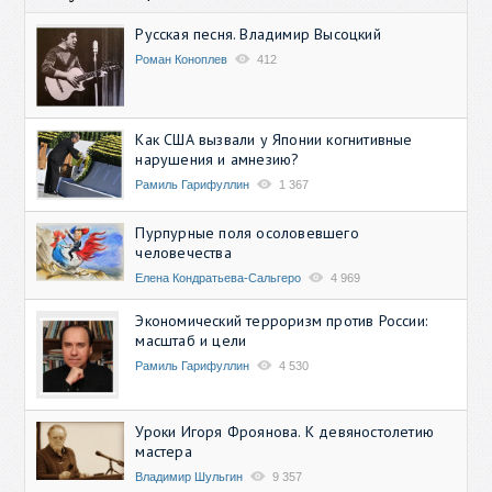
Русская песня. Владимир Высоцкий
Роман Коноплев
412
Как США вызвали у Японии когнитивные
нарушения и амнезию?
Рамиль Гарифуллин
1 367
Пурпурные поля осоловевшего
человечества
Елена Кондратьева-Сальгеро
4 969
Экономический терроризм против России:
масштаб и цели
Рамиль Гарифуллин
4 530
Уроки Игоря Фроянова. К девяностолетию
мастера
Владимир Шульгин
9 357