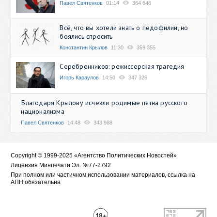
Павел Святенков
01:14
364 646
Всё, что вы хотели знать о педофилии, но
боялись спросить
Константин Крылов
11:30
359 355
Серебренников: режиссерская трагедия
Игорь Караулов
14:50
347 326
Благодаря Крылову исчезли родимые пятна русского
национализма
Павел Святенков
14:48
343 988
Copyright © 1999-2025 «Агентство Политических Новостей»
Лицензия Минпечати Эл. №77-2792
При полном или частичном использовании материалов, ссылка на
АПН обязательна