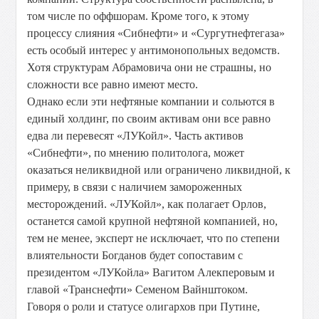
том числе по оффшорам. Кроме того, к этому
процессу слияния «Сибнефти» и «Сургутнефтегаза»
есть особый интерес у антимонопольных ведомств.
Хотя структурам Абрамовича они не страшны, но
сложности все равно имеют место.
Однако если эти нефтяные компании и сольются в
единый холдинг, по своим активам они все равно
едва ли перевесят «ЛУКойл». Часть активов
«Сибнефти», по мнению политолога, может
оказаться неликвидной или ограничено ликвидной, к
примеру, в связи с наличием замороженных
месторождений. «ЛУКойл», как полагает Орлов,
останется самой крупной нефтяной компанией, но,
тем не менее, эксперт не исключает, что по степени
влиятельности Богданов будет сопоставим с
президентом «ЛУКойла» Вагитом Алекперовым и
главой «Транснефти» Семеном Вайнштоком.
Говоря о роли и статусе олигархов при Путине,