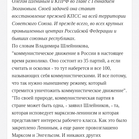
Олегом Шениным и КПРФ во главе с Геннадием
Зюгановым. Своей задачей она ставит
восстановление прежней КПСС на всей территории
Советского Союза. И прежде всего, во всех крупных
промышленных центрах Российской Федерации и
бывших союзных республиках
.
По словам Владимира Шлейникова,
"коммунистическое движение в России в настоящее
время разнолико. Оно состоит из 35 партий, а если
считать и осколки - то тут наберется и все 100,
называющих себя коммунистическими. И все потому,
что так нужно нынешнему режиму, который
стремится уничтожить коммунистическое движение".
"По своей природе, коммунистическая партия в
стране может быть одна, - заявил Шлейников, - та,
которая исповедует марксизм-ленинизм и которая
представляет интересы рабочего класса. Как это было
закреплено Лениным, а еще ранее провозглашено
Марксом и Энгельсом. И никаких других