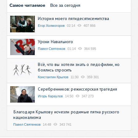
Самое читаемое
Все за сегодня
История моего пятидесятисемитства
Егор Холмогоров
02:14
407 866
Уроки Навального
Павел Святенков
01:14
364 595
Всё, что вы хотели знать о педофилии, но
боялись спросить
Константин Крылов
11:30
359 301
Серебренников: режиссерская трагедия
Игорь Караулов
14:50
347 273
Благодаря Крылову исчезли родимые пятна русского
национализма
Павел Святенков
14:48
343 741