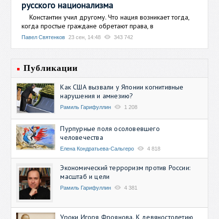
русского национализма
Константин учил другому. Что нация возникает тогда,
когда простые граждане обретают права, в
Павел Святенков
23 сен, 14:48
343 742
Публикации
Как США вызвали у Японии когнитивные
нарушения и амнезию?
Рамиль Гарифуллин
1 208
Пурпурные поля осоловевшего
человечества
Елена Кондратьева-Сальгеро
4 818
Экономический терроризм против России:
масштаб и цели
Рамиль Гарифуллин
4 381
Уроки Игоря Фроянова. К девяностолетию