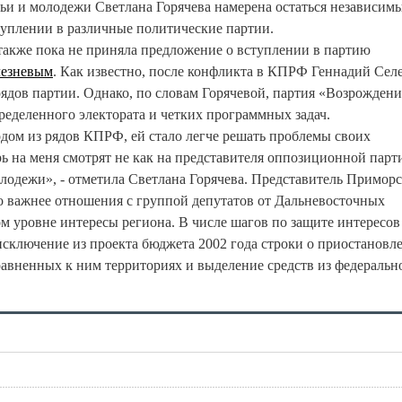
мьи и молодежи Светлана Горячева намерена остаться независим
туплении в различные политические партии.
 также пока не приняла предложение о вступлении в партию
лезневым
. Как известно, после конфликта в КПРФ Геннадий Сел
рядов партии. Однако, по словам Горячевой, партия «Возрождени
ределенного электората и четких программных задач.
одом из рядов КПРФ, ей стало легче решать проблемы своих
ь на меня смотрят не как на представителя оппозиционной парти
олодежи», - отметила Светлана Горячева. Представитель Примор
здо важнее отношения с группой депутатов от Дальневосточных
м уровне интересы региона. В числе шагов по защите интересов
исключение из проекта бюджета 2002 года строки о приостановл
авненных к ним территориях и выделение средств из федеральн