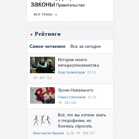
законы
Правительство
все темы →
Рейтинги
Самое читаемое
Все за сегодня
История моего
пятидесятисемитства
Егор Холмогоров
02:14
407 713
Уроки Навального
Павел Святенков
01:14
364 448
Всё, что вы хотели знать
о педофилии, но
боялись спросить
Константин Крылов
11:30
359 157