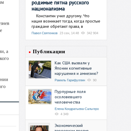
родимые пятна русского
ым
национализма
Константин учил другому. Что
нация возникает тогда, когда простые
езнев
граждане обретают права, в
е
Павел Святенков
23 сен, 14:48
342 904
Публикации
и, а
ского
Как США вызвали у
Японии когнитивные
нарушения и амнезию?
ении
Рамиль Гарифуллин
90
ого
Пурпурные поля
осоловевшего
человечества
Елена Кондратьева-Сальгеро
4 349
Экономический
терроризм против