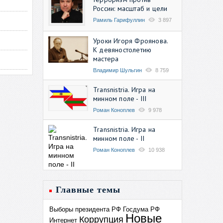
России: масштаб и цели
Рамиль Гарифуллин
3 897
Уроки Игоря Фроянова.
К девяностолетию
мастера
Владимир Шульгин
8 759
Transnistria. Игра на
минном поле - III
Роман Коноплев
9 978
Transnistria. Игра на
минном поле - II
Роман Коноплев
10 938
Главные темы
Выборы президента РФ
Госдума РФ
Новые
Коррупция
Интернет