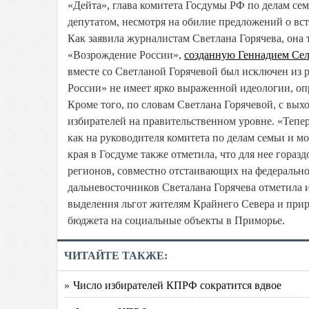
«Дейта», глава комитета Госдумы РФ по делам се
депутатом, несмотря на обилие предложений о вс
Как заявила журналистам Светлана Горячева, она
«Возрождение России»,
созданную Геннадием Се
вместе со Светланой Горячевой был исключен из 
России» не имеет ярко выраженной идеологии, оп
Кроме того, по словам Светлана Горячевой, с вых
избирателей на правительственном уровне. «Тепер
как на руководителя комитета по делам семьи и м
края в Госдуме также отметила, что для нее гора
регионов, совместно отстаивающих на федерально
дальневосточников Светалана Горячева отметила 
выделения льгот жителям Крайнего Севера и прир
бюджета на социальные объекты в Приморье.
ЧИТАЙТЕ ТАКЖЕ:
» Число избирателей КПРФ сократится вдвое