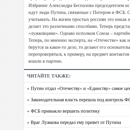
Избрание Александра Беспалова председателем ис
идут люди Путина, связанные с Питером и ФСБ. Одн
учитывать. На жизни простых россиян это никак 
делает это различными способами. Теперь предста
«лужковцами». Однако исполком Союза – партийны
Теперь, по мнению эксперта, на «Отечестве» как 
берутся за какое-то дело, то делают его основате
перепроверяться, к примеру, на предмет контакт
вошли в партию.
ЧИТАЙТЕ ТАКЖЕ:
» Путин отдал «Отечеству» и «Единству» самое це
» Законодательная власть перешла под контроль Ф
» ФСБ привыкло вершить политику
» Враг Лужкова передал ему привет от Путина