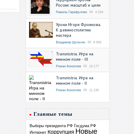
России: масштаб и цели
Рамиль Гарифуллин
4 104
Уроки Игоря Фроянова.
К девяностолетию
мастера
Владимир Шульгин
8 955
Transnistria. Игра на
минном поле - III
Роман Коноплев
10 177
Transnistria. Игра на
минном поле - II
Роман Коноплев
11 139
Главные темы
Выборы президента РФ
Госдума РФ
Новые
Коррупция
Интернет