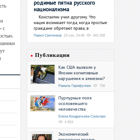
родимые пятна русского
сть
национализма
Константин учил другому. Что
 и
нация возникает тогда, когда простые
граждане обретают права, в
» с
остью.
Павел Святенков
23 сен, 14:48
343 258
бэшники
дут
Публикации
ы
Как США вызвали у
Японии когнитивные
нарушения и амнезию?
Рамиль Гарифуллин
730
Пурпурные поля
осоловевшего
человечества
Елена Кондратьева-Сальгеро
4 553
Экономический
терроризм против