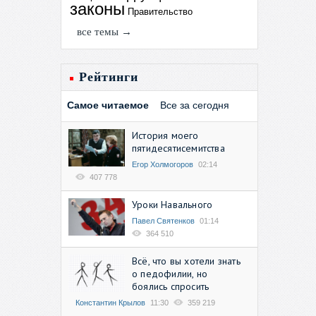
законы
Правительство
все темы →
Рейтинги
Самое читаемое
Все за сегодня
История моего
пятидесятисемитства
Егор Холмогоров
02:14
407 778
Уроки Навального
Павел Святенков
01:14
364 510
Всё, что вы хотели знать
о педофилии, но
боялись спросить
Константин Крылов
11:30
359 219