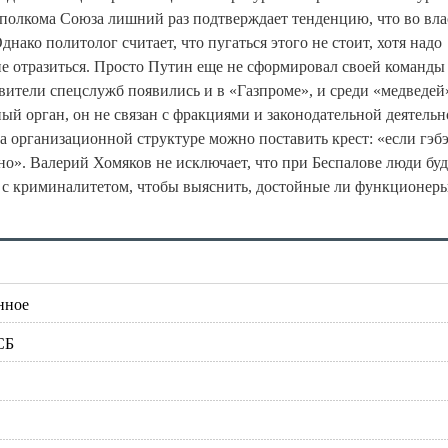
полкома Союза лишний раз подтверждает тенденцию, что во вла
ако политолог считает, что пугаться этого не стоит, хотя надо
не отразиться. Просто Путин еще не сформировал своей команды
вители спецслужб появились и в «Газпроме», и среди «медведей
й орган, он не связан с фракциями и законодательной деятельн
на организационной структуре можно поставить крест: «если гэ
льно». Валерий Хомяков не исключает, что при Беспалове люди бу
ов с криминалитетом, чтобы выяснить, достойные ли функционер
нное
СБ