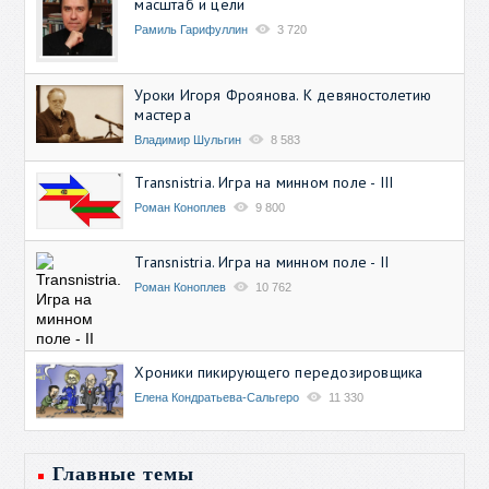
масштаб и цели
Рамиль Гарифуллин
3 720
Уроки Игоря Фроянова. К девяностолетию
мастера
Владимир Шульгин
8 583
Transnistria. Игра на минном поле - III
Роман Коноплев
9 800
Transnistria. Игра на минном поле - II
Роман Коноплев
10 762
Хроники пикирующего передозировщика
Елена Кондратьева-Сальгеро
11 330
Главные темы