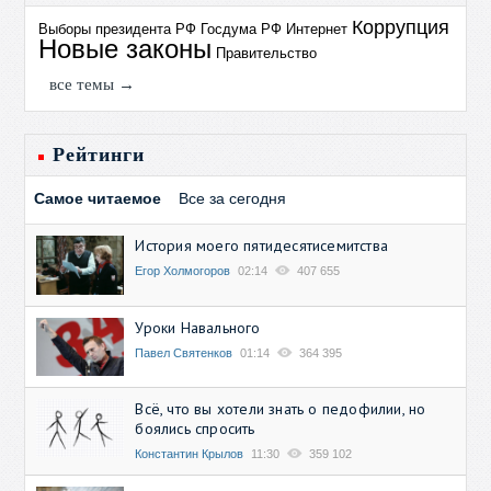
Коррупция
Выборы президента РФ
Госдума РФ
Интернет
Новые законы
Правительство
все темы →
Рейтинги
Самое читаемое
Все за сегодня
История моего пятидесятисемитства
Егор Холмогоров
02:14
407 655
Уроки Навального
Павел Святенков
01:14
364 395
Всё, что вы хотели знать о педофилии, но
боялись спросить
Константин Крылов
11:30
359 102