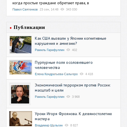
когда простые граждане обретают права, в
Павел Святенков
23 сен, 14:48
343 030
Публикации
Как США вызвали у Японии когнитивные
нарушения и амнезию?
Рамиль Гарифуллин
402
Пурпурные поля осоловевшего
человечества
Елена Кондратьева-Сальгеро
4 418
Экономический терроризм против России:
масштаб и цели
Рамиль Гарифуллин
3 968
Уроки Игоря Фроянова. К девяностолетию
мастера
Владимир Шульгин
8 827