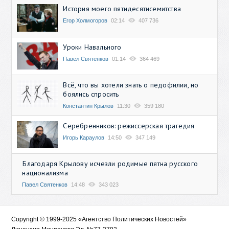
История моего пятидесятисемитства
Егор Холмогоров
02:14
407 736
Уроки Навального
Павел Святенков
01:14
364 469
Всё, что вы хотели знать о педофилии, но
боялись спросить
Константин Крылов
11:30
359 180
Серебренников: режиссерская трагедия
Игорь Караулов
14:50
347 149
Благодаря Крылову исчезли родимые пятна русского
национализма
Павел Святенков
14:48
343 023
Copyright © 1999-2025 «Агентство Политических Новостей»