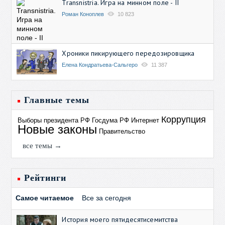
Transnistria. Игра на минном поле - II
Роман Коноплев
10 823
Хроники пикирующего передозировщика
Елена Кондратьева-Сальгеро
11 387
Главные темы
Коррупция
Выборы президента РФ
Госдума РФ
Интернет
Новые законы
Правительство
все темы →
Рейтинги
Самое читаемое
Все за сегодня
История моего пятидесятисемитства