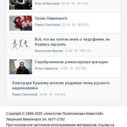
Егор Холмогоров
02:14
407 675
Уроки Навального
Павел Святенков
01:14
364 413
Всё, что вы хотели знать о педофилии, но
боялись спросить
Константин Крылов
11:30
359 122
Серебренников: режиссерская трагедия
Игорь Караулов
14:50
347 092
Благодаря Крылову исчезли родимые пятна русского
национализма
Павел Святенков
14:48
342 675
Copyright © 1999-2025 «Агентство Политических Новостей»
Лицензия Минпечати Эл. №77-2792
При полном или частичном использовании материалов, ссылка на