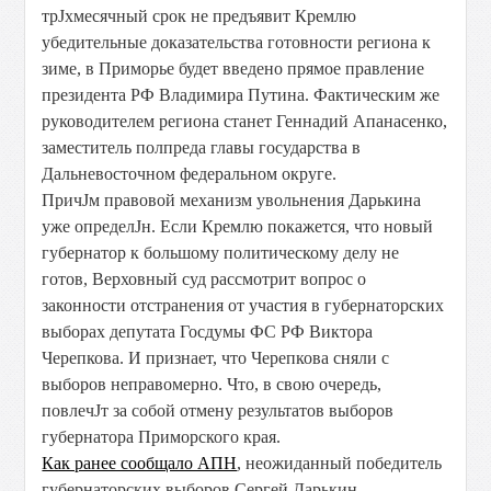
трЈхмесячный срок не предъявит Кремлю
убедительные доказательства готовности региона к
зиме, в Приморье будет введено прямое правление
президента РФ Владимира Путина. Фактическим же
руководителем региона станет Геннадий Апанасенко,
заместитель полпреда главы государства в
Дальневосточном федеральном округе.
ПричЈм правовой механизм увольнения Дарькина
уже определЈн. Если Кремлю покажется, что новый
губернатор к большому политическому делу не
готов, Верховный суд рассмотрит вопрос о
законности отстранения от участия в губернаторских
выборах депутата Госдумы ФС РФ Виктора
Черепкова. И признает, что Черепкова сняли с
выборов неправомерно. Что, в свою очередь,
повлечЈт за собой отмену результатов выборов
губернатора Приморского края.
Как ранее сообщало АПН
, неожиданный победитель
губернаторских выборов Сергей Дарькин –