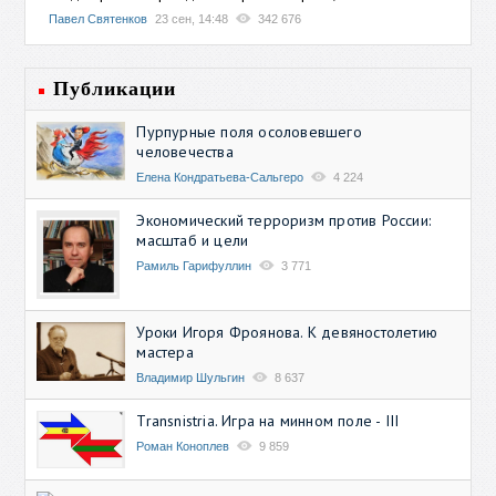
Павел Святенков
23 сен, 14:48
342 676
Публикации
Пурпурные поля осоловевшего
человечества
Елена Кондратьева-Сальгеро
4 224
Экономический терроризм против России:
масштаб и цели
Рамиль Гарифуллин
3 771
Уроки Игоря Фроянова. К девяностолетию
мастера
Владимир Шульгин
8 637
Transnistria. Игра на минном поле - III
Роман Коноплев
9 859