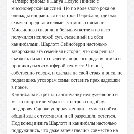
Чалмерс прибыл в Папуа Новую Гвинею с
миссионерской миссией. Но по воле злого рока он
однажды направился на остров Гоарибари, где был
схвачен представителями туземного племени.
Миссионера сварили в большом котле и из него
получился неплохой суп, съеденный на обед
каннибалами. Шарлотт Сейнсберри настолько
заворожила эта семейная история, что она решила
съездить на место съедения дорогого родственника и
проникнуться атмосферой тех мест. Что она,
собственно говоря, и сделала на свой страх и риск, не
поддавшись уговорам семьи оставить прах дядюшки
в покое.
Каннибалы встретили англичанку недружелюбно и
мягко попросили убраться с острова подобру-
поздорову. Однако упорная женщина сумела найти
общий язык с туземцами, и ей разрешили остаться.
Под конец визита Шарлотт и каннибалы настолько
подружились, что даже запечатлелись совместно на