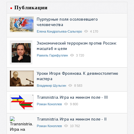
Публикации
Пурпурные поля осоловевшего
человечества
Елена Кондратьева-Сальгеро
4 170
Экономический терроризм против России:
масштаб и цели
Рамиль Гарифуллин
3 720
Уроки Игоря Фроянова. К девяностолетию
мастера
Владимир Шульгин
8 583
Transnistria. Игра на минном поле - III
Роман Коноплев
9 800
Transnistria. Игра на минном поле - II
Роман Коноплев
10 762