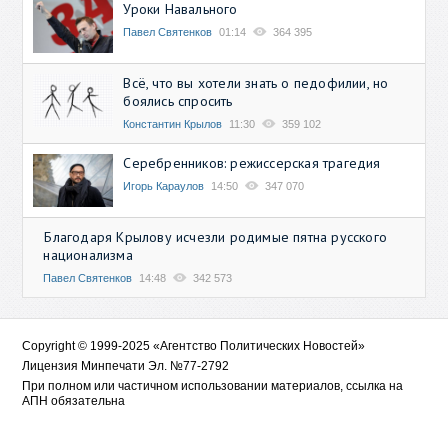
Уроки Навального
Павел Святенков
01:14
364 395
Всё, что вы хотели знать о педофилии, но
боялись спросить
Константин Крылов
11:30
359 102
Серебренников: режиссерская трагедия
Игорь Караулов
14:50
347 070
Благодаря Крылову исчезли родимые пятна русского
национализма
Павел Святенков
14:48
342 573
Copyright © 1999-2025 «Агентство Политических Новостей»
Лицензия Минпечати Эл. №77-2792
При полном или частичном использовании материалов, ссылка на
АПН обязательна