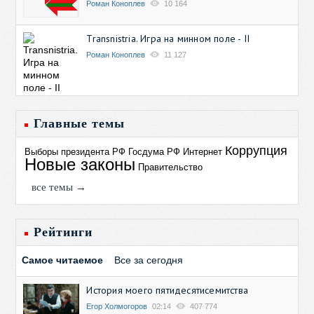
Роман Коноплев
10 164
Transnistria. Игра на минном поле - II
Роман Коноплев
11 127
Главные темы
Коррупция
Выборы президента РФ
Госдума РФ
Интернет
Новые законы
Правительство
все темы →
Рейтинги
Самое читаемое
Все за сегодня
История моего пятидесятисемитства
Егор Холмогоров
02:14
407 774