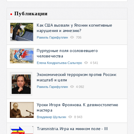
Публикации
Как США вызвали у Японии когнитивные
нарушения и амнезию?
Рамиль Гарифуллин
706
Пурпурные поля осоловевшего
человечества
Елена Кондратьева-Сальгеро
4 541
Экономический терроризм против России:
масштаб и цели
Рамиль Гарифуллин
4 092
Уроки Игоря Фроянова. К девяностолетию
мастера
Владимир Шульгин
8 943
Transnistria. Игра на минном поле - III