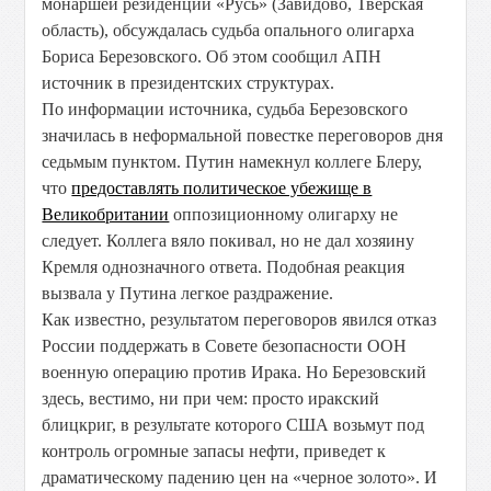
монаршей резиденции «Русь» (Завидово, Тверская
область), обсуждалась судьба опального олигарха
Бориса Березовского. Об этом сообщил АПН
источник в президентских структурах.
По информации источника, судьба Березовского
значилась в неформальной повестке переговоров дня
седьмым пунктом. Путин намекнул коллеге Блеру,
что
предоставлять политическое убежище в
Великобритании
оппозиционному олигарху не
следует. Коллега вяло покивал, но не дал хозяину
Кремля однозначного ответа. Подобная реакция
вызвала у Путина легкое раздражение.
Как известно, результатом переговоров явился отказ
России поддержать в Совете безопасности ООН
военную операцию против Ирака. Но Березовский
здесь, вестимо, ни при чем: просто иракский
блицкриг, в результате которого США возьмут под
контроль огромные запасы нефти, приведет к
драматическому падению цен на «черное золото». И