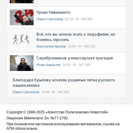
Уроки Навального
Павел Святенков
01:14
364 506
Всё, что вы хотели знать о педофилии, но
боялись спросить
Константин Крылов
11:30
359 215
Серебренников: режиссерская трагедия
Игорь Караулов
14:50
347 185
Благодаря Крылову исчезли родимые пятна русского
национализма
Павел Святенков
14:48
343 235
Copyright © 1999-2025 «Агентство Политических Новостей»
Лицензия Минпечати Эл. №77-2792
При полном или частичном использовании материалов, ссылка на
АПН обязательна