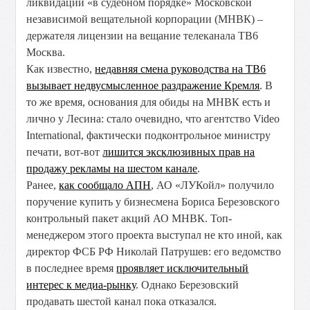
ликвидации «в судебном порядке» Московской
независимой вещательной корпорации (МНВК) –
держателя лицензии на вещание телеканала ТВ6
Москва.
Как известно,
недавняя смена руководства на ТВ6
вызывает недвусмысленное раздражение Кремля
. В
то же время, основания для обиды на МНВК есть и
лично у Лесина: стало очевидно, что агентство Video
International, фактически подконтрольное министру
печати, вот-вот
лишится эксклюзивных прав на
продажу рекламы на шестом канале
.
Ранее,
как сообщало АПН
, АО «ЛУКойл» получило
поручение купить у бизнесмена Бориса Березовского
контрольный пакет акций АО МНВК. Топ-
менеджером этого проекта выступал не кто иной, как
директор ФСБ РФ Николай Патрушев: его ведомство
в последнее время
проявляет исключительный
интерес к медиа-рынку
. Однако Березовский
продавать шестой канал пока отказался.