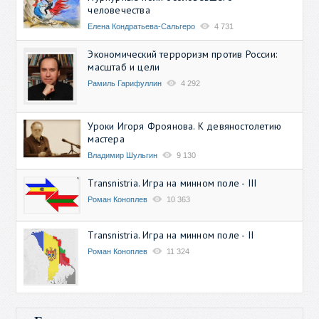
человечества
Елена Кондратьева-Сальгеро
4 731
Экономический терроризм против России:
масштаб и цели
Рамиль Гарифуллин
4 292
Уроки Игоря Фроянова. К девяностолетию
мастера
Владимир Шульгин
9 130
Transnistria. Игра на минном поле - III
Роман Коноплев
10 363
Transnistria. Игра на минном поле - II
Роман Коноплев
11 324