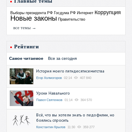
Главные темы
Коррупция
Выборы президента РФ
Госдума РФ
Интернет
Новые законы
Правительство
все темы →
Рейтинги
Самое читаемое
Все за сегодня
История моего пятидесятисемитства
Егор Холмогоров
02:14
407 840
Уроки Навального
Павел Святенков
01:14
364 570
Всё, что вы хотели знать о педофилии, но
боялись спросить
Константин Крылов
11:30
359 277