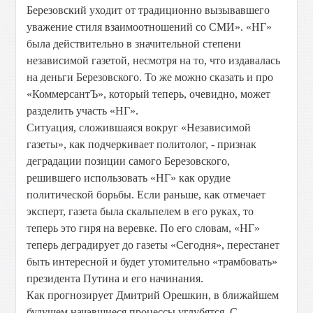
Березовский уходит от традиционно вызывавшего
уважение стиля взаимоотношений со СМИ». «НГ»
была действительно в значительной степени
независимой газетой, несмотря на то, что издавалась
на деньги Березовского. То же можно сказать и про
«КоммерсантЪ», который теперь, очевидно, может
разделить участь «НГ».
Ситуация, сложившаяся вокруг «Независимой
газеты», как подчеркивает политолог, - признак
деградации позиции самого Березовского,
решившего использовать «НГ» как орудие
политической борьбы. Если раньше, как отмечает
эксперт, газета была скальпелем в его руках, то
теперь это гиря на веревке. По его словам, «НГ»
теперь деградирует до газеты «Сегодня», перестанет
быть интересной и будет утомительно «трамбовать»
президента Путина и его начинания.
Как прогнозирует Дмитрий Орешкин, в ближайшем
будущем начавшиеся процессы углубятся. С