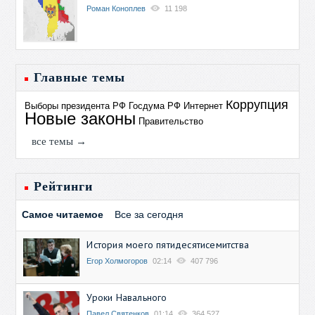
Роман Коноплев
11 198
Главные темы
Коррупция
Выборы президента РФ
Госдума РФ
Интернет
Новые законы
Правительство
все темы →
Рейтинги
Самое читаемое
Все за сегодня
История моего пятидесятисемитства
Егор Холмогоров
02:14
407 796
Уроки Навального
Павел Святенков
01:14
364 527