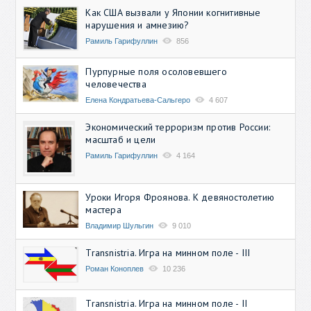
Как США вызвали у Японии когнитивные
нарушения и амнезию?
Рамиль Гарифуллин
856
Пурпурные поля осоловевшего
человечества
Елена Кондратьева-Сальгеро
4 607
Экономический терроризм против России:
масштаб и цели
Рамиль Гарифуллин
4 164
Уроки Игоря Фроянова. К девяностолетию
мастера
Владимир Шульгин
9 010
Transnistria. Игра на минном поле - III
Роман Коноплев
10 236
Transnistria. Игра на минном поле - II