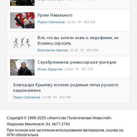
Уроки Навального
Павел Святенков
01:14
364 601
Всё, что вы хотели знать о педофилии, но
боялись спросить
Константин Крылов
11:30
359 306
Серебренников: режиссерская трагедия
Игорь Караулов
14:50
347 279
Благодаря Крылову исчезли родимые пятна русского
национализма
Павел Святенков
14:48
343 764
Copyright © 1999-2025 «Агентство Политических Новостей»
Лицензия Минпечати Эл. №77-2792
При полном или частичном использовании материалов, ссылка на
АПН обязательна