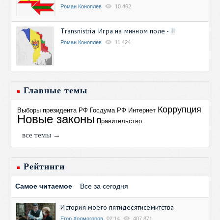
Роман Коноплев
10 462
Transnistria. Игра на минном поле - II
Роман Коноплев
11 424
Главные темы
Коррупция
Выборы президента РФ
Госдума РФ
Интернет
Новые законы
Правительство
все темы →
Рейтинги
Самое читаемое
Все за сегодня
История моего пятидесятисемитства
Егор Холмогоров
02:14
407 871