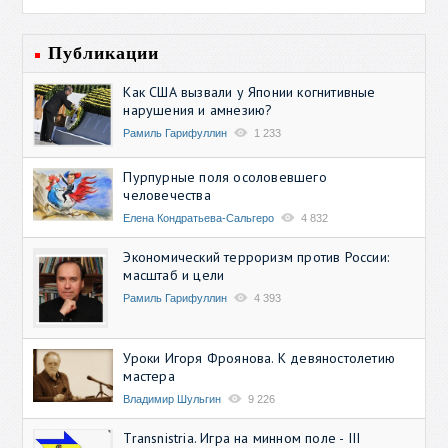
Публикации
Как США вызвали у Японии когнитивные
нарушения и амнезию?
Рамиль Гарифуллин
1 233
Пурпурные поля осоловевшего
человечества
Елена Кондратьева-Сальгеро
4 832
Экономический терроризм против России:
масштаб и цели
Рамиль Гарифуллин
4 393
Уроки Игоря Фроянова. К девяностолетию
мастера
Владимир Шульгин
9 226
Transnistria. Игра на минном поле - III