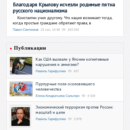
Благодаря Крылову исчезли родимые пятна
русского национализма
Константин учил другому. Что нация возникает тогда,
когда простые граждане обретают права, в
Павел Святенков
23 сен, 14:48
343 044
Публикации
Как США вызвали у Японии когнитивные
нарушения и амнезию?
Рамиль Гарифуллин
437
Пурпурные поля осоловевшего
человечества
Елена Кондратьева-Сальгеро
4 428
Экономический терроризм против России:
масштаб и цели
Рамиль Гарифуллин
3 978