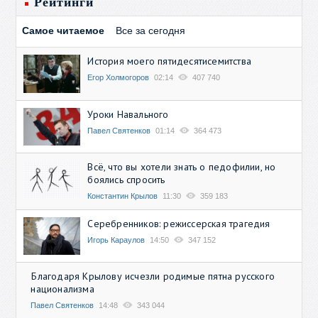
Рейтинги
Самое читаемое
Все за сегодня
История моего пятидесятисемитства
Егор Холмогоров
02:14
407 740
Уроки Навального
Павел Святенков
01:14
364 473
Всё, что вы хотели знать о педофилии, но
боялись спросить
Константин Крылов
11:30
359 183
Серебренников: режиссерская трагедия
Игорь Караулов
14:50
347 152
Благодаря Крылову исчезли родимые пятна русского
национализма
Павел Святенков
14:48
343 044