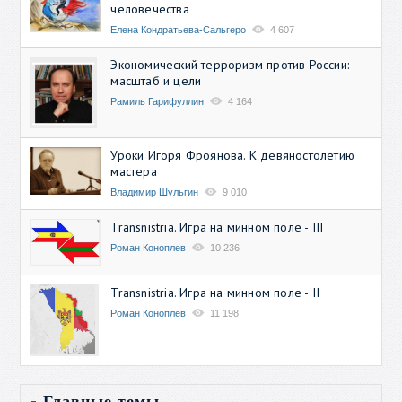
человечества
Елена Кондратьева-Сальгеро
4 607
Экономический терроризм против России:
масштаб и цели
Рамиль Гарифуллин
4 164
Уроки Игоря Фроянова. К девяностолетию
мастера
Владимир Шульгин
9 010
Transnistria. Игра на минном поле - III
Роман Коноплев
10 236
Transnistria. Игра на минном поле - II
Роман Коноплев
11 198
Главные темы