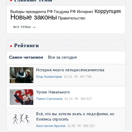
Коррупция
Выборы президента РФ
Госдума РФ
Интернет
Новые законы
Правительство
все темы →
Рейтинги
Самое читаемое
Все за сегодня
История моего пятидесятисемитства
Егор Холмогоров
02:14
407 796
Уроки Навального
Павел Святенков
01:14
364 527
Всё, что вы хотели знать о педофилии, но
боялись спросить
Константин Крылов
11:30
359 237