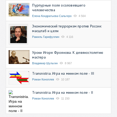
Пурпурные поля осоловевшего
человечества
Елена Кондратьева-Сальгеро
4 564
Экономический терроризм против России:
масштаб и цели
Рамиль Гарифуллин
4 116
Уроки Игоря Фроянова. К девяностолетию
мастера
Владимир Шульгин
8 967
Transnistria. Игра на минном поле - III
Роман Коноплев
10 187
Transnistria. Игра на минном поле - II
Роман Коноплев
11 150