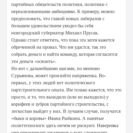
партийных обязательств политики, политики с
нереализованными амбициями. К примеру, можно
предположить, что главой новых либералов с
большим удовольствием увидел бы себя
новгородский губернатор Михаил Прусак.
Однако стоит отметить, что пока эта затея кажется
обреченной на провал. Что им удастся, так это
собрать деньги и найти команду, которая согласится
эти деньги «освоить».
Но вот с дальнейшими шагами, по мнению
Сурьянова, может произойти напряженка. Во-
первых, у этих людей нет политического
партстроительного опыта. Им только кажется, что это
просто, и то, что выходило (или не выходило) у
корифеев и зубров партийного строительства, с
легкостью выйдет у них. В лучшем случае, получатся
«быки и коровы» Ивана Рыбкина. А нанятые
политтехнологи здесь ничем не рискуют. Наверняка
они предупредят заказчиков о всех сложностях