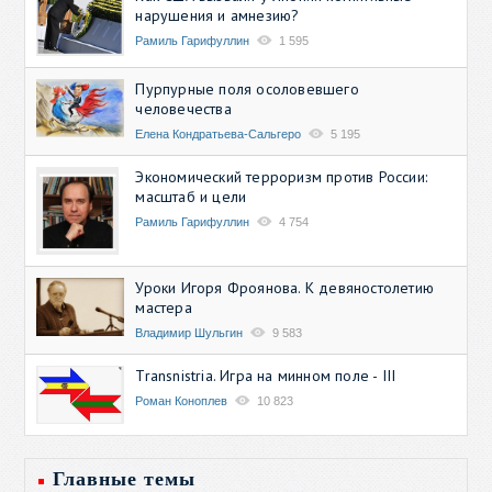
нарушения и амнезию?
Рамиль Гарифуллин
1 595
Пурпурные поля осоловевшего
человечества
Елена Кондратьева-Сальгеро
5 195
Экономический терроризм против России:
масштаб и цели
Рамиль Гарифуллин
4 754
Уроки Игоря Фроянова. К девяностолетию
мастера
Владимир Шульгин
9 583
Transnistria. Игра на минном поле - III
Роман Коноплев
10 823
Главные темы