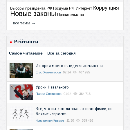
Коррупция
Выборы президента РФ
Госдума РФ
Интернет
Новые законы
Правительство
все темы →
Рейтинги
Самое читаемое
Все за сегодня
История моего пятидесятисемитства
Егор Холмогоров
02:14
407 995
Уроки Навального
Павел Святенков
01:14
364 716
Всё, что вы хотели знать о педофилии, но
боялись спросить
Константин Крылов
11:30
359 426