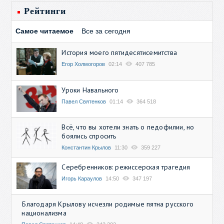
Рейтинги
Самое читаемое
Все за сегодня
История моего пятидесятисемитства
Егор Холмогоров
02:14
407 785
Уроки Навального
Павел Святенков
01:14
364 518
Всё, что вы хотели знать о педофилии, но
боялись спросить
Константин Крылов
11:30
359 227
Серебренников: режиссерская трагедия
Игорь Караулов
14:50
347 197
Благодаря Крылову исчезли родимые пятна русского
национализма