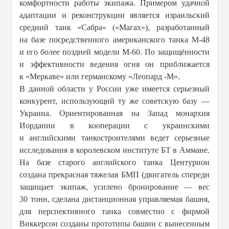
комфортности работы экипажа. Примером удачной
адаптации и реконструкции является израильский
средний танк «Сабра» («Магах»), разработанный
на базе посредственного американского танка М-48
и его более поздней модели М-60. По защищённости
и эффективности ведения огня он приближается
к «Меркаве» или германскому «Леопард -М».
В данной области у России уже имеется серьезный
конкурент, использующий ту же советскую базу —
Украина. Ориентированная на Запад монархия
Иордании в кооперации с украинскими
и английскими танкостроителями ведет серьезные
исследования в королевском институте БТ в Аммане.
На базе старого английского танка Центурион
создана прекрасная тяжелая БМП (двигатель спереди
защищает экипаж, усилено бронирование — вес
30 тонн, сделана дистанционная управляемая башня,
для перспективного танка совместно с фирмой
Виккерсон созданы прототипы башни с вынесенным