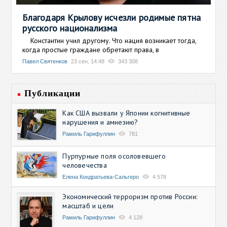
Благодаря Крылову исчезли родимые пятна
русского национализма
Константин учил другому. Что нация возникает тогда,
когда простые граждане обретают права, в
Павел Святенков
23 сен, 14:48
343 308
Публикации
Как США вызвали у Японии когнитивные
нарушения и амнезию?
Рамиль Гарифуллин
781
Пурпурные поля осоловевшего
человечества
Елена Кондратьева-Сальгеро
4 578
Экономический терроризм против России:
масштаб и цели
Рамиль Гарифуллин
4 128