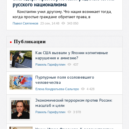
русского национализма
Константин учил другому. Что нация возникает тогда,
когда простые граждане обретают права, в
Павел Святенков
23 сен, 14:48
343 050
Публикации
Как США вызвали у Японии когнитивные
нарушения и амнезию?
Рамиль Гарифуллин
437
Пурпурные поля осоловевшего
человечества
Елена Кондратьева-Сальгеро
4 428
Экономический терроризм против России:
масштаб и цели
Рамиль Гарифуллин
3 978