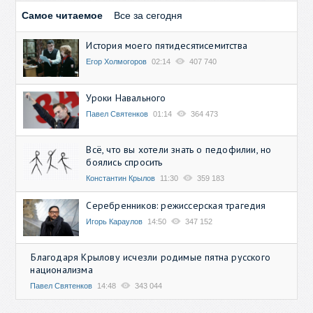
Самое читаемое
Все за сегодня
История моего пятидесятисемитства
Егор Холмогоров
02:14
407 740
Уроки Навального
Павел Святенков
01:14
364 473
Всё, что вы хотели знать о педофилии, но
боялись спросить
Константин Крылов
11:30
359 183
Серебренников: режиссерская трагедия
Игорь Караулов
14:50
347 152
Благодаря Крылову исчезли родимые пятна русского
национализма
Павел Святенков
14:48
343 044