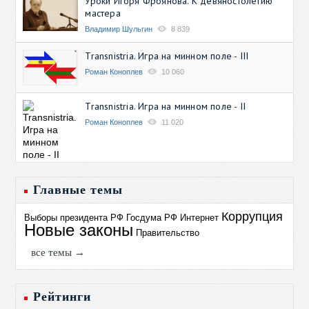
Уроки Игоря Фроянова. К девяностолетию
мастера
Владимир Шульгин
8 839
Transnistria. Игра на минном поле - III
Роман Коноплев
10 060
Transnistria. Игра на минном поле - II
Роман Коноплев
11 020
Главные темы
Коррупция
Выборы президента РФ
Госдума РФ
Интернет
Новые законы
Правительство
все темы →
Рейтинги