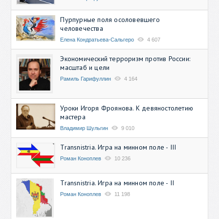
Пурпурные поля осоловевшего
человечества
Елена Кондратьева-Сальгеро
4 607
Экономический терроризм против России:
масштаб и цели
Рамиль Гарифуллин
4 164
Уроки Игоря Фроянова. К девяностолетию
мастера
Владимир Шульгин
9 010
Transnistria. Игра на минном поле - III
Роман Коноплев
10 236
Transnistria. Игра на минном поле - II
Роман Коноплев
11 198