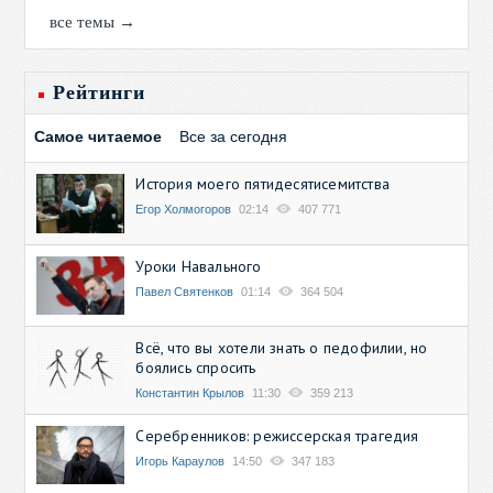
все темы →
Рейтинги
Самое читаемое
Все за сегодня
История моего пятидесятисемитства
Егор Холмогоров
02:14
407 771
Уроки Навального
Павел Святенков
01:14
364 504
Всё, что вы хотели знать о педофилии, но
боялись спросить
Константин Крылов
11:30
359 213
Серебренников: режиссерская трагедия
Игорь Караулов
14:50
347 183