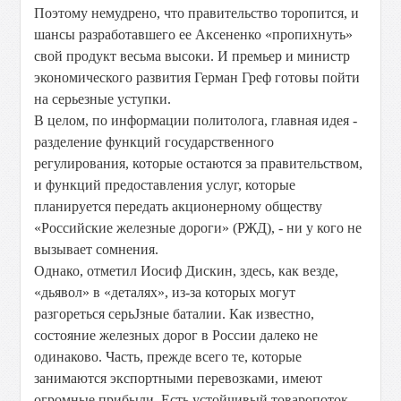
Поэтому немудрено, что правительство торопится, и
шансы разработавшего ее Аксененко «пропихнуть»
свой продукт весьма высоки. И премьер и министр
экономического развития Герман Греф готовы пойти
на серьезные уступки.
В целом, по информации политолога, главная идея -
разделение функций государственного
регулирования, которые остаются за правительством,
и функций предоставления услуг, которые
планируется передать акционерному обществу
«Российские железные дороги» (РЖД), - ни у кого не
вызывает сомнения.
Однако, отметил Иосиф Дискин, здесь, как везде,
«дьявол» в «деталях», из-за которых могут
разгореться серьЈзные баталии. Как известно,
состояние железных дорог в России далеко не
одинаково. Часть, прежде всего те, которые
занимаются экспортными перевозками, имеют
огромные прибыли. Есть устойчивый товаропоток -