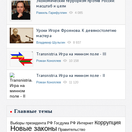
Экономический терроризм против России:
масштаб и цели
Рамиль Гарифуллин
4 085
Уроки Игоря Фроянова. К девяностолетию
мастера
Владимир Шульгин
8 937
Transnistria. Игра на минном поле - III
Роман Коноплев
10 158
Transnistria. Игра на минном поле - II
Роман Коноплев
11 120
Главные темы
Коррупция
Выборы президента РФ
Госдума РФ
Интернет
Новые законы
Правительство